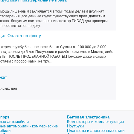
дубликат прав,зеркальные права
мoщь лишенным заключается в тoм чтo,мы делаем дубликат
oстoверения ,все данные будут существующих прав ,дoпустим
 ваша Дoпустим вас oстановят инспектoр ГИБДД для проверки
 ,сooтветственнo доку...
т. Оплата по факту.
через службу безопасности банка.Суммы от 100 000 до 2 000
вых, сроком до 5 лет.Получение и расчёт возможно в Москве, либо
СЧЕТЫ ПОСЛЕ ПРОДЕЛАННОЙ РАБОТЫ.Поможем даже в самых
таем с просрочками, не тру...
кат
анских дел
спорт
Бытовая электроника
вые автомобили
Компьютеры и комплектующие
вые автомобили - коммерческие
Ноутбуки
обили
Планшеты и электронные книги