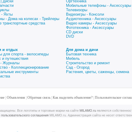
| Диски
Оргтехника
апчасти
Мобильные телефоны - Аксессуары
циклы
Телевизоры
 - Яхты
Видеоигры - Консоли
ны - Дома на колесах - Трейлеры
Аудиотехника - Аксессуары
е транспортные средства
Видео камеры - Аксессуары
Фототехника - Аксессуары
CD диски
DVD
и и отдых
Для дома и дачи
ы для спорта - велосипеды
Бытовая техника
 и путешествия
Мебель
 - Журналы
Строительство и ремонт
ство - Коллекционирование
Сад - Огород
альные инструменты
Растения, цветы, саженцы, семена
мства
ние
|
Объявления
|
Обратная связь
|
Как выделить объявление?
|
Пользовательское согла
ащищены. Все логотипы и торговые марки на сайте
MILAMO.ru
являются собственнос
й
пользовательского соглашения
MILAMO.ru. Администрация сайта не несет ответстве