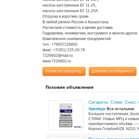
насосы шестренные БГ 11-25,
насосы шестренные БГ 11-25А.
Отгрузка в короткие сроки.
В любой регион России и Казахстана.
Расчитаем стоимость и время доставки.
Гидравлика, пневматика, инструмент и многое другое.
Комплексное снабжение предприятий.
тел.: +79507226602
факс: +7(351) 225-20-76
7226602@mail.ru
www.7226602.ru
Написать продавцу
Добавить в избранное
Похожие объявления
Сигареты. Стики. Снюс.
Оренбург
Все остальное
Большое поступление, Белору
СТИКИ. Новые МРЦ и новые 
приобретаемого объёма.-----
Корона ГолубаяNZ8, NZ10, NZ