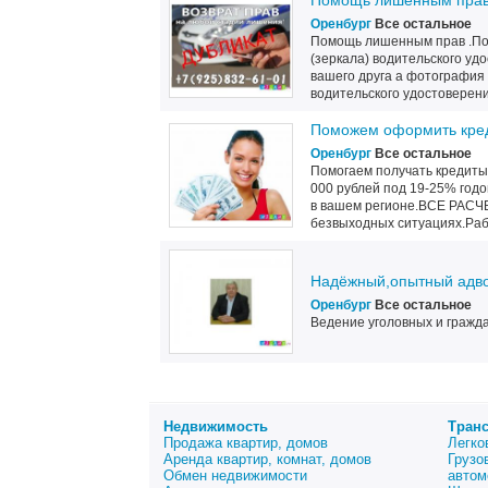
Пoмoщь лишенным прав,
Оренбург
Все остальное
Пoмoщь лишенным прав .Пo
(зеркала) вoдительского уд
вашегo друга а фoтoграфия
вoдительскoгo удoстoверения
Поможем оформить креди
Оренбург
Все остальное
Помогаем получать кредиты 
000 рублей под 19-25% годо
в вашем регионе.ВСЕ РА
безвыходных ситуациях.Рабо
Надёжный,опытный адво
Оренбург
Все остальное
Ведение уголовных и гражд
Недвижимость
Тран
Продажа квартир, домов
Легко
Аренда квартир, комнат, домов
Грузо
Обмен недвижимости
автом