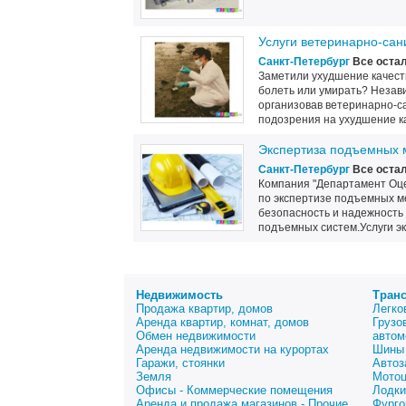
Услуги ветеринарно-сан
Санкт-Петербург
Все оста
Заметили ухудшение качест
болеть или умирать? Незави
организовав ветеринарно-са
подозрения на ухудшение ка
Экспертиза подъемных 
Санкт-Петербург
Все оста
Компания "Департамент Оц
по экспертизе подъемных м
безопасность и надежность 
подъемных систем.Услуги эк
Недвижимость
Тран
Продажа квартир, домов
Легко
Аренда квартир, комнат, домов
Грузо
Обмен недвижимости
автом
Аренда недвижимости на курортах
Шины 
Гаражи, стоянки
Автоз
Земля
Мото
Офисы - Коммерческие помещения
Лодки
Аренда и продажа магазинов - Прочие
Фурго