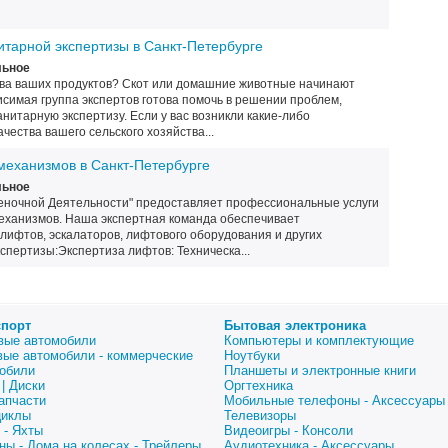
итарной экспертизы в Санкт-Петербурге
льное
ва ваших продуктов? Скот или домашние животные начинают
симая группа экспертов готова помочь в решении проблем,
нитарную экспертизу. Если у вас возникли какие-либо
чества вашего сельского хозяйства...
механизмов в Санкт-Петербурге
льное
еночной Деятельности" предоставляет профессиональные услуги
еханизмов. Наша экспертная команда обеспечивает
лифтов, эскалаторов, лифтового оборудования и других
спертизы:Экспертиза лифтов: Техническа...
спорт
Бытовая электроника
вые автомобили
Компьютеры и комплектующие
вые автомобили - коммерческие
Ноутбуки
обили
Планшеты и электронные книги
| Диски
Оргтехника
апчасти
Мобильные телефоны - Аксессуары
циклы
Телевизоры
 - Яхты
Видеоигры - Консоли
ны - Дома на колесах - Трейлеры
Аудиотехника - Аксессуары