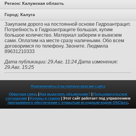
Регион:
Калужская область
Город:
Калуга
Закупаем дорого на постоянной основе Гидроантрацит.
Потребность в Гидроантраците большая, купим
большое количество. Материал заберем и вывезем
сами. Оплатим на месте сразу наличными. Обо всем
договоримся по телефону. Звоните. Людмила
89631210333
Дата публикации: 29.Авг. 11:24
Дата изменения:
29.Авг. 15:25
Переключиться на полную версию сайта
Обратная связь
|
Как выделить объявление?
|
Пользовательское
соглашение
|
Купоны и скидки
| Этот сайт работает под управлением
программного обеспечения с открытым исходным кодом OSClass
.