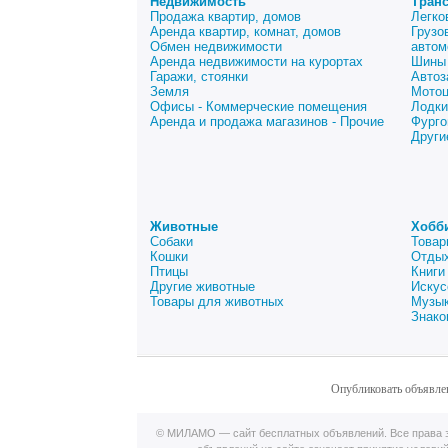
Недвижимость
Тран
Продажа квартир, домов
Легко
Аренда квартир, комнат, домов
Грузо
Обмен недвижимости
автом
Аренда недвижимости на курортах
Шины 
Гаражи, стоянки
Автоз
Земля
Мото
Офисы - Коммерческие помещения
Лодки
Аренда и продажа магазинов - Прочие
Фурго
Други
Животные
Хобб
Собаки
Товар
Кошки
Отдых
Птицы
Книги
Другие животные
Искус
Товары для животных
Музык
Знако
Опубликовать объявле
© МИЛАМО — сайт бесплатных объявлений. Все права з