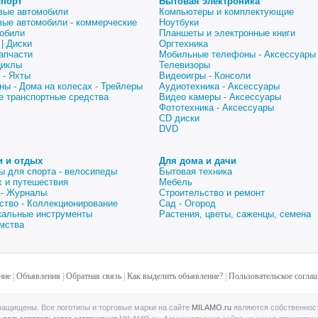
спорт
Бытовая электроника
вые автомобили
Компьютеры и комплектующие
вые автомобили - коммерческие
Ноутбуки
обили
Планшеты и электронные книги
| Диски
Оргтехника
апчасти
Мобильные телефоны - Аксессуары
циклы
Телевизоры
 - Яхты
Видеоигры - Консоли
ны - Дома на колесах - Трейлеры
Аудиотехника - Аксессуары
е транспортные средства
Видео камеры - Аксессуары
Фототехника - Аксессуары
CD диски
DVD
и и отдых
Для дома и дачи
ы для спорта - велосипеды
Бытовая техника
 и путешествия
Мебель
 - Журналы
Строительство и ремонт
ство - Коллекционирование
Сад - Огород
альные инструменты
Растения, цветы, саженцы, семена
мства
ние
|
Объявления
|
Обратная связь
|
Как выделить объявление?
|
Пользовательское согла
ащищены. Все логотипы и торговые марки на сайте
MILAMO.ru
являются собственнос