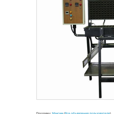
Продавец:
Максим
(
Все объявления пользователя
)