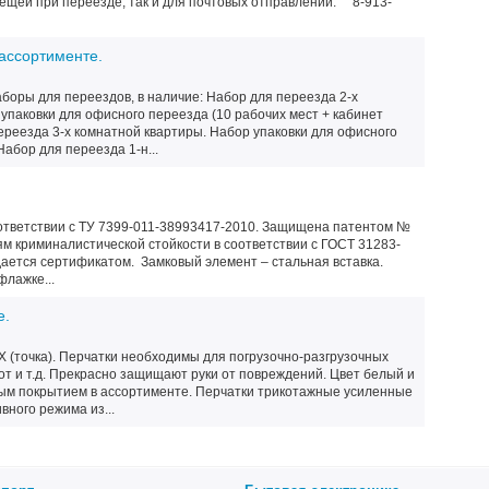
вещей при переезде, так и для почтовых отправлений. 8-913-
ассортименте.
боры для переездов, в наличие: Набор для переезда 2-х
упаковки для офисного переезда (10 рабочих мест + кабинет
ереезда 3-х комнатной квартиры. Набор упаковки для офисного
Набор для переезда 1-н...
оответствии с ТУ 7399-011-38993417-2010. Защищена патентом №
м криминалистической стойкости в соответствии с ГОСТ 31283-
рждается сертификатом. Замковый элемент – стальная вставка.
лажке...
е.
 (точка). Перчатки необходимы для погрузочно-разгрузочных
от и т.д. Прекрасно защищают руки от повреждений. Цвет белый и
ным покрытием в ассортименте. Перчатки трикотажные усиленные
вного режима из...