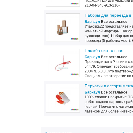
Подходит как для упаковки 
210-04-348-913-210-...
Наборы для переезда в 
Барнаул
Все остальное
Упаковка22 представляет на
комнатной квартиры. Набор 
руководителя). Набор для п
переезда (5 рабочих мест). 
Пломба сигнальная.
Барнаул
Все остальное
Производится в России в с
54479. Отвечает требования
2004 п. 6.3.3., что подтве
Специальное отверстие на ф
Перчатки в ассортимент
Барнаул
Все остальное
100% хлопок + покрытие ПВХ
работ, садово-парковых раб
черный. Перчатки с латекс
латексом для более интенси