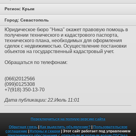
Регион:
Крым
Город:
Севастополь
Юридическое бюро "Ника" окажет правовую помощь в
получении технического и кадастрового паспорта,
технического плана, необходимых для оформления
сделок с недвижимостью. Осуществление постановки
объектов на государственный кадастровый учет.
Обращаться по телефонам:
(066)2012566
(099)0125308
+7(918) 350-13-70
Дата публикации: 22.Июль 11:01
Переключиться на полную версию сайта
Обратная связь
|
Как выделить объявление?
|
Пользовательское
соглашение
|
Купоны и скидки
| Этот сайт работает под управлением
программного обеспечения с открытым исходным кодом OSClass
.