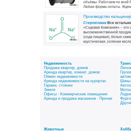
объёмы. Работаем по всей 
Любая форма оплаты. Ждем
Производство кальцини
Стерлитамак
Все остальн
«Содовая Компания» – это 
высококачественной продук
(сода пищевая), белые сажи
каустическая, соляная кисло
Недвижимость
Тран
Продажа квартир, домов
Легко
Аренда квартир, комнат, домов
Грузо
Обмен недвижимости
автом
Аренда недвижимости на курортах
Шины 
Гаражи, стоянки
Автоз
Земля
Мото
Офисы - Коммерческие помещения
Лодки
Аренда и продажа магазинов - Прочие
Фурго
Други
Животные
Хобб