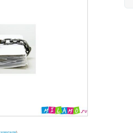
ьзователя
)