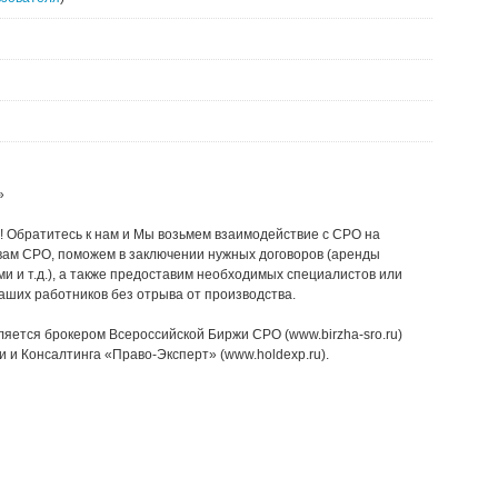
»
 Обратитесь к нам и Мы возьмем взаимодействие с СРО на
вам СРО, поможем в заключении нужных договоров (аренды
и и т.д.), а также предоставим необходимых специалистов или
ших работников без отрыва от производства.
ляется брокером Всероссийской Биржи СРО (www.birzha-sro.ru)
 и Консалтинга «Право-Эксперт» (www.holdexp.ru).