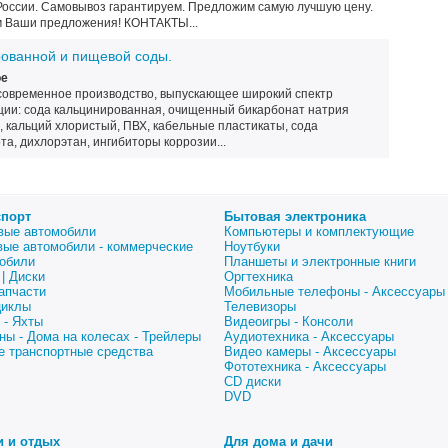
России. Самовывоз гарантируем. Предложим самую лучшую цену.
 Ваши предложения! КОНТАКТЫ...
рованной и пищевой соды.
ое
современное производство, выпускающее широкий спектр
ции: сода кальцинированная, очищенный бикарбонат натрия
, кальций хлористый, ПВХ, кабельные пластикаты, сода
та, дихлорэтан, ингибиторы коррозии...
спорт
Бытовая электроника
вые автомобили
Компьютеры и комплектующие
вые автомобили - коммерческие
Ноутбуки
обили
Планшеты и электронные книги
| Диски
Оргтехника
апчасти
Мобильные телефоны - Аксессуары
циклы
Телевизоры
 - Яхты
Видеоигры - Консоли
ны - Дома на колесах - Трейлеры
Аудиотехника - Аксессуары
е транспортные средства
Видео камеры - Аксессуары
Фототехника - Аксессуары
CD диски
DVD
и и отдых
Для дома и дачи