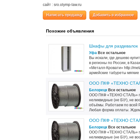
сайт : sro.olymp-law.ru
Написать продавцу
Добавить в избранное
Похожие объявления
Шкафы для раздевалок
Уфа
Все остальное
Вы искали, где дешево купи
в регионы по России, в Каз
«Металл-Кровати» http://met
армейские табуреты мягкие т
ООО ПКФ «ТЕХНО СТАЛЬ
Белорецк
Все остальное
ООО ПКФ «ТЕХНО СТАЛЬ» п
неликвидные (не Б\У), не 
объёмы. Работаем по всей 
Любая форма оплаты. Ждем
ООО ПКФ «ТЕХНО СТАЛЬ
Белорецк
Все остальное
ООО ПКФ «ТЕХНО СТАЛЬ» п
неликвидные (не Б\У), не 