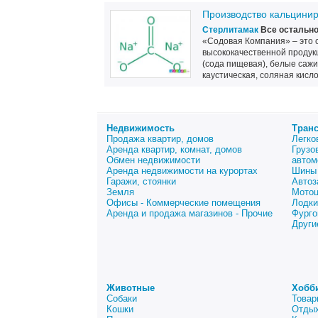
Производство кальцини
Стерлитамак
Все остальн
«Содовая Компания» – это 
высококачественной продук
(сода пищевая), белые сажи
каустическая, соляная кисло
Недвижимость
Тран
Продажа квартир, домов
Легко
Аренда квартир, комнат, домов
Грузо
Обмен недвижимости
автом
Аренда недвижимости на курортах
Шины 
Гаражи, стоянки
Автоз
Земля
Мото
Офисы - Коммерческие помещения
Лодки
Аренда и продажа магазинов - Прочие
Фурго
Други
Животные
Хобб
Собаки
Товар
Кошки
Отдых