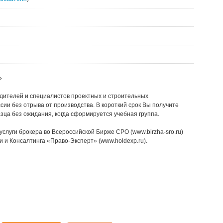
»
ителей и специалистов проектных и строительных
сии без отрыва от производства. В короткий срок Вы получите
ца без ожидания, когда сформируется учебная группа.
услуги брокера во Всероссийской Бирже СРО (www.birzha-sro.ru)
 и Консалтинга «Право-Эксперт» (www.holdexp.ru).