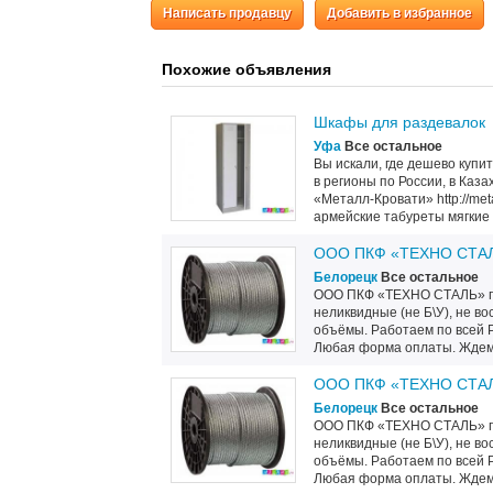
Написать продавцу
Добавить в избранное
Похожие объявления
Шкафы для раздевалок
Уфа
Все остальное
Вы искали, где дешево купи
в регионы по России, в Каз
«Металл-Кровати» http://met
армейские табуреты мягкие т
ООО ПКФ «ТЕХНО СТАЛЬ
Белорецк
Все остальное
ООО ПКФ «ТЕХНО СТАЛЬ» п
неликвидные (не Б\У), не 
объёмы. Работаем по всей 
Любая форма оплаты. Ждем
ООО ПКФ «ТЕХНО СТАЛЬ
Белорецк
Все остальное
ООО ПКФ «ТЕХНО СТАЛЬ» п
неликвидные (не Б\У), не 
объёмы. Работаем по всей 
Любая форма оплаты. Ждем