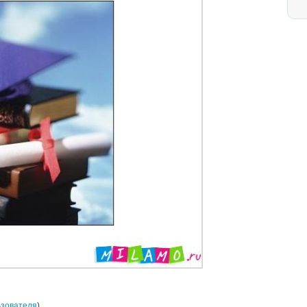
ьзователя
)