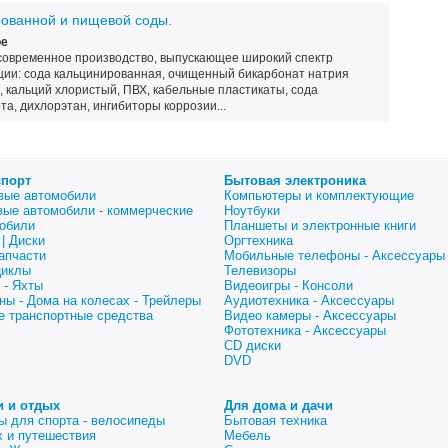
рованной и пищевой соды.
ое
современное производство, выпускающее широкий спектр
ции: сода кальцинированная, очищенный бикарбонат натрия
, кальций хлористый, ПВХ, кабельные пластикаты, сода
та, дихлорэтан, ингибиторы коррозии...
спорт
Бытовая электроника
вые автомобили
Компьютеры и комплектующие
вые автомобили - коммерческие
Ноутбуки
обили
Планшеты и электронные книги
| Диски
Оргтехника
апчасти
Мобильные телефоны - Аксессуары
циклы
Телевизоры
 - Яхты
Видеоигры - Консоли
ны - Дома на колесах - Трейлеры
Аудиотехника - Аксессуары
е транспортные средства
Видео камеры - Аксессуары
Фототехника - Аксессуары
CD диски
DVD
и и отдых
Для дома и дачи
ы для спорта - велосипеды
Бытовая техника
 и путешествия
Мебель