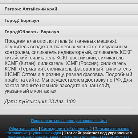
Регион:
Алтайский край
Город:
Барнаул
Город/Область:
Барнаул
Продаем влагопоглотитель (в тканевых мешках),
осушитель воздуха в тканевых мешках с визуальным
контролем, силикагель индикаторный, силикагель КСКГ
китайский, силикагель КСКГ российский, силикагель
КСМГ (Китай), силикагель КСМГ (Россия), силикагель
КСМГ (Германия), силикагель фасованный, силикагель
ШСМГ. Оптом и в розницу, разная фасовка. Подробный
прайс на сайте. Мы осуществляем доставку по РФ. Для
заказа звоните нам или заходите на наш сайт,
указанный в контактах.
Дата публикации: 23.Авг. 1:00
Переключиться на полную версию сайта
Обратная связь
|
Как выделить объявление?
|
Пользовательское
соглашение
|
Купоны и скидки
| Этот сайт работает под управлением
программного обеспечения с открытым исходным кодом OSClass
.