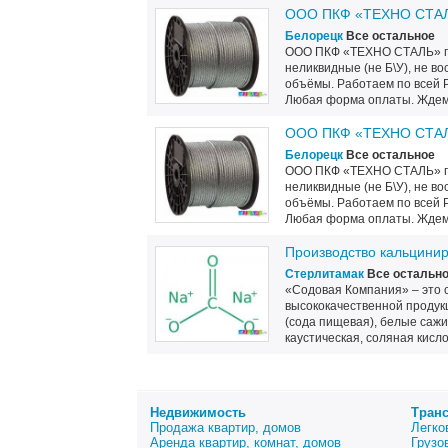
ООО ПКФ «ТЕХНО СТАЛЬ
Белорецк
Все остальное
ООО ПКФ «ТЕХНО СТАЛЬ» п
неликвидные (не Б\У), не 
объёмы. Работаем по всей 
Любая форма оплаты. Ждем
ООО ПКФ «ТЕХНО СТАЛЬ
Белорецк
Все остальное
ООО ПКФ «ТЕХНО СТАЛЬ» п
неликвидные (не Б\У), не 
объёмы. Работаем по всей 
Любая форма оплаты. Ждем
Производство кальцини
Стерлитамак
Все остальн
«Содовая Компания» – это 
высококачественной продук
(сода пищевая), белые сажи
каустическая, соляная кисло
Недвижимость
Тран
Продажа квартир, домов
Легко
Аренда квартир, комнат, домов
Грузо