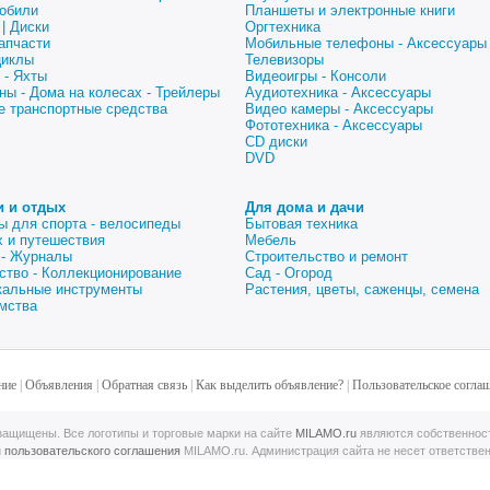
обили
Планшеты и электронные книги
| Диски
Оргтехника
апчасти
Мобильные телефоны - Аксессуары
циклы
Телевизоры
 - Яхты
Видеоигры - Консоли
ны - Дома на колесах - Трейлеры
Аудиотехника - Аксессуары
е транспортные средства
Видео камеры - Аксессуары
Фототехника - Аксессуары
CD диски
DVD
и и отдых
Для дома и дачи
ы для спорта - велосипеды
Бытовая техника
 и путешествия
Мебель
 - Журналы
Строительство и ремонт
ство - Коллекционирование
Сад - Огород
альные инструменты
Растения, цветы, саженцы, семена
мства
ние
|
Объявления
|
Обратная связь
|
Как выделить объявление?
|
Пользовательское согла
ащищены. Все логотипы и торговые марки на сайте
MILAMO.ru
являются собственнос
й
пользовательского соглашения
MILAMO.ru. Администрация сайта не несет ответстве