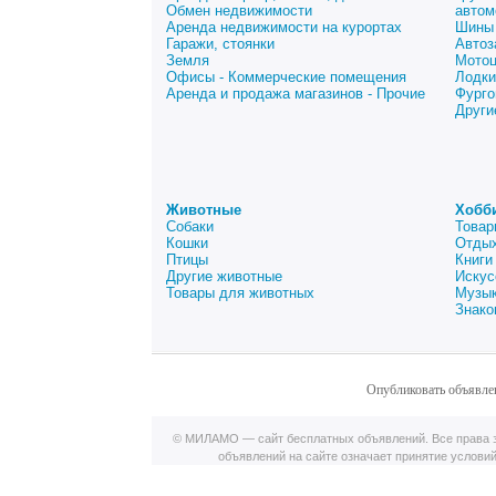
Обмен недвижимости
автом
Аренда недвижимости на курортах
Шины 
Гаражи, стоянки
Автоз
Земля
Мото
Офисы - Коммерческие помещения
Лодки
Аренда и продажа магазинов - Прочие
Фурго
Други
Животные
Хобб
Собаки
Товар
Кошки
Отдых
Птицы
Книги
Другие животные
Искус
Товары для животных
Музык
Знако
Опубликовать объявле
© МИЛАМО — сайт бесплатных объявлений. Все права з
объявлений на сайте означает принятие услови