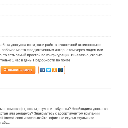
работа доступна всем, как и работа с частичной активностью в
— рабочее место с подключенным интернетом через модем или
, то есть самый простой по конфигурации. И неважно, сколько
 только 1 час в день. Подробности по почте
Отправить другу
ть оптом шкафы, столы, стулья и табуреты? Необходима доставка
ахстан или Беларусь? Знакомьтесь с ассортиментом компании
all-krovati.com/ и заказывайте: офисные стулья стулья изо
абу...