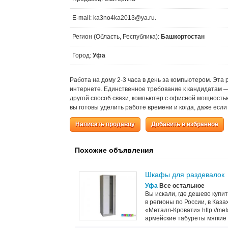
E-mail: ka3no4ka2013@ya.ru.
Регион (Область, Республика):
Башкортостан
Город:
Уфа
Работа на дому 2-3 часа в день за компьютером. Эта 
интернете. Единственное требование к кандидатам 
другой способ связи, компьютер с офисной мощностью
вы готовы уделить работе времени и когда, даже если
Написать продавцу
Добавить в избранное
Похожие объявления
Шкафы для раздевалок
Уфа
Все остальное
Вы искали, где дешево купи
в регионы по России, в Каз
«Металл-Кровати» http://met
армейские табуреты мягкие т