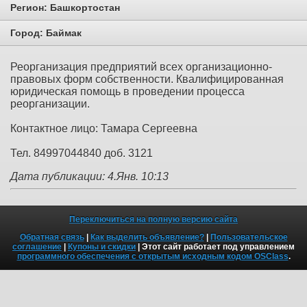
Регион:
Башкортостан
Город:
Баймак
Реорганизация предприятий всех организационно-
правовых форм собственности. Квалифицированная
юридическая помощь в проведении процесса
реорганизации.
Контактное лицо: Тамара Сергеевна
Тел. 84997044840 доб. 3121
Дата публикации: 4.Янв. 10:13
Переключиться на полную версию сайта
Обратная связь
|
Как выделить объявление?
|
Пользовательское
соглашение
|
Купоны и скидки
| Этот сайт работает под управлением
программного обеспечения с открытым исходным кодом OSClass
.