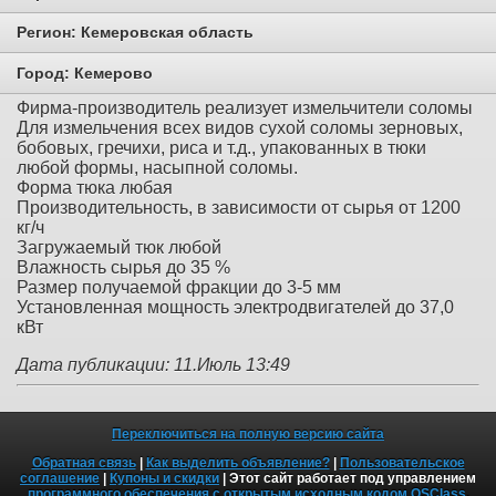
Регион:
Кемеровская область
Город:
Кемерово
Фирма-производитель реализует измельчители соломы
Для измельчения всех видов сухой соломы зерновых,
бобовых, гречихи, риса и т.д., упакованных в тюки
любой формы, насыпной соломы.
Форма тюка любая
Производительность, в зависимости от сырья от 1200
кг/ч
Загружаемый тюк любой
Влажность сырья до 35 %
Размер получаемой фракции до 3-5 мм
Установленная мощность электродвигателей до 37,0
кВт
Дата публикации: 11.Июль 13:49
Переключиться на полную версию сайта
Обратная связь
|
Как выделить объявление?
|
Пользовательское
соглашение
|
Купоны и скидки
| Этот сайт работает под управлением
программного обеспечения с открытым исходным кодом OSClass
.