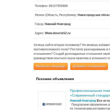
Телефон: 89107959989
Регион (Область, Республика):
Нижегородская облас
Город:
Нижний Новгород
Адрес:
Www.doverie52.ru
Хочешь найти вторую половинку? Не можешь избавит
противоположного пола? Постигло разочарование в л
отношениях? Создай долгожданные отношения своей 
руководством опытного коуча-практика и успешного п
Написать продавцу
Добавить в избранное
Похожие объявления
Профессиональная помо
«Современный стандар
Нижний Новгород
Все оста
Предлагаем оформление ра
по техническим регламентам