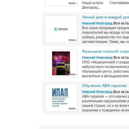
Наши услуги: Сертификаци
Декларац...
Умный дом в каждый до
Нижний Новгород
Все оста
Вся наша продукция предназ
покупателей мы всегда гото
набора, разработка тех зад
автоматизации. Также, мы з
Франшиза платной скор
Нижний Новгород
Все оста
ООО «Медицинский стандарт
амбулаторно-поликлиническ
обучающий центр, работающ
врачебные и фельдшерские б
Обучение АВА-терапии
Нижний Новгород
Все оста
АВА-терапия — это научно д
различными нарушениями ра
нашей стране, но и во всем
знаниями о поведении челов