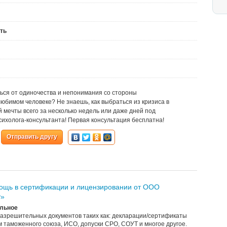
ть
ься от одиночества и непонимания со стороны
юбимом человеке? Не знаешь, как выбраться из кризиса в
мечты всего за несколько недель или даже дней под
сихолога-консультанта! Первая консультация бесплатна!
Отправить другу
щь в сертификации и лицензировании от ООО
т»
льное
зрешительных документов таких как: декларации/сертификаты
 таможенного союза, ИСО, допуски СРО, СОУТ и многое другое.