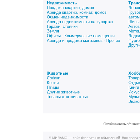
Недвижимость
Тран
Продажа квартир, домов
Легко
Аренда квартир, комнат, домов
Грузо
Обмен недвижимости
автом
Аренда недвижимости на курортах
Шины 
Гаражи, стоянки
Автоз
Земля
Мото
Офисы - Коммерческие помещения
Лодки
Аренда и продажа магазинов - Прочие
Фурго
Други
Животные
Хобб
Собаки
Товар
Кошки
Отдых
Птицы
Книги
Другие животные
Искус
Товары для животных
Музык
Знако
Опубликовать объявле
© МИЛАМО — сайт бесплатных объявлений. Все права з