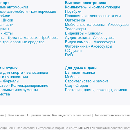
спорт
Бытовая электроника
вые автомобили
Компьютеры и комплектующие
вые автомобили - коммерческие
Ноутбуки
обили
Планшеты и электронные книги
| Диски
Оргтехника
апчасти
Мобильные телефоны - Аксессуары
циклы
Телевизоры
 - Яхты
Видеоигры - Консоли
ны - Дома на колесах - Трейлеры
Аудиотехника - Аксессуары
е транспортные средства
Видео камеры - Аксессуары
Фототехника - Аксессуары
CD диски
DVD
и и отдых
Для дома и дачи
ы для спорта - велосипеды
Бытовая техника
 и путешествия
Мебель
 - Журналы
Строительство и ремонт
ство - Коллекционирование
Сад - Огород
альные инструменты
Растения, цветы, саженцы, семена
мства
ние
|
Объявления
|
Обратная связь
|
Как выделить объявление?
|
Пользовательское согла
ащищены. Все логотипы и торговые марки на сайте
MILAMO.ru
являются собственнос