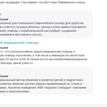
я продукции: Сертификат соответствия Таможенного союза,
м
льное
начена для глобального (европейского рынка) Для удобства
вы ответить на ваши вопросы, выезд и показ демонстративного
аний, помощь с первоначальной настройкой, созданием
анимаемся монтажом и настро...
ой медицинской помощи
льное
»- это альтернативная скорая медицинская помощь и
ая помощь населению, в том числе и имеющая на своей базе
ая 24 часа в сутки. В нашем штате высококвалифицированные
ригады, врачи узких сп...
льное
оказанный метод обучения и развития детей и подростков с
звития, включая аутизм, широко применяемый не только в
 мире. Аналитик поведения (АВА-терапевт) обладает глубокими
ека и практическими...