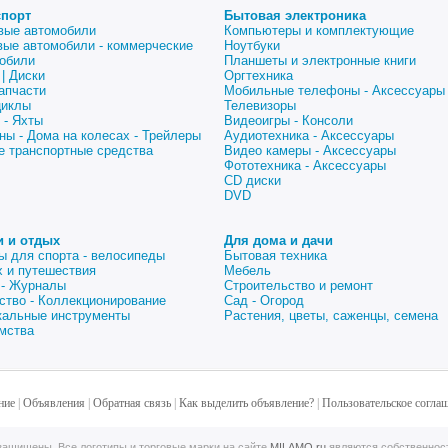
спорт
Бытовая электроника
вые автомобили
Компьютеры и комплектующие
вые автомобили - коммерческие
Ноутбуки
обили
Планшеты и электронные книги
| Диски
Оргтехника
апчасти
Мобильные телефоны - Аксессуары
циклы
Телевизоры
 - Яхты
Видеоигры - Консоли
ны - Дома на колесах - Трейлеры
Аудиотехника - Аксессуары
е транспортные средства
Видео камеры - Аксессуары
Фототехника - Аксессуары
CD диски
DVD
и и отдых
Для дома и дачи
ы для спорта - велосипеды
Бытовая техника
 и путешествия
Мебель
 - Журналы
Строительство и ремонт
ство - Коллекционирование
Сад - Огород
альные инструменты
Растения, цветы, саженцы, семена
мства
ние
|
Объявления
|
Обратная связь
|
Как выделить объявление?
|
Пользовательское согла
ащищены. Все логотипы и торговые марки на сайте
MILAMO.ru
являются собственнос