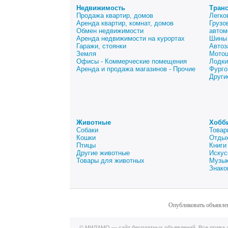
Недвижимость
Тран
Продажа квартир, домов
Легко
Аренда квартир, комнат, домов
Грузо
Обмен недвижимости
автом
Аренда недвижимости на курортах
Шины 
Гаражи, стоянки
Автоз
Земля
Мото
Офисы - Коммерческие помещения
Лодки
Аренда и продажа магазинов - Прочие
Фурго
Други
Животные
Хобб
Собаки
Товар
Кошки
Отдых
Птицы
Книги
Другие животные
Искус
Товары для животных
Музык
Знако
Опубликовать объявле
© МИЛАМО — сайт бесплатных объявлений. Все права з