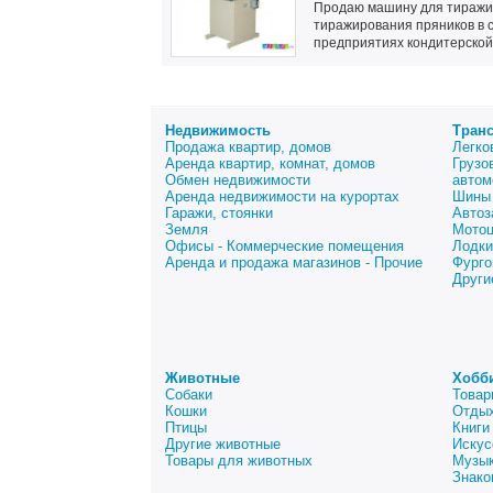
Продаю машину для тиражи
тиражирования пряников в 
предприятиях кондитерской 
Недвижимость
Тран
Продажа квартир, домов
Легко
Аренда квартир, комнат, домов
Грузо
Обмен недвижимости
автом
Аренда недвижимости на курортах
Шины 
Гаражи, стоянки
Автоз
Земля
Мото
Офисы - Коммерческие помещения
Лодки
Аренда и продажа магазинов - Прочие
Фурго
Други
Животные
Хобб
Собаки
Товар
Кошки
Отдых
Птицы
Книги
Другие животные
Искус
Товары для животных
Музык
Знако