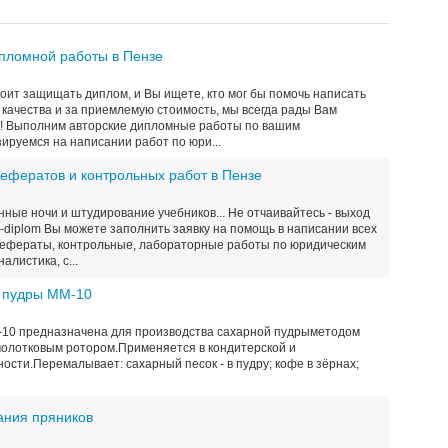
пломной работы в Пензе
тоит защищать диплом, и Вы ищете, кто мог бы помочь написать
качества и за приемлемую стоимость, мы всегда рады Вам
и! Выполним авторские дипломные работы по вашим
ируемся на написании работ по юри...
ефератов и контрольных работ в Пензе
нные ночи и штудирование учебников... Не отчаивайтесь - выход
-diplom Вы можете заполнить заявку на помощь в написании всех
 Рефераты, контрольные, лабораторные работы по юридическим
алистика, с...
 пудры ММ-10
10 предназначена для производства сахарной пудрыметодом
молотковым ротором.Применяется в кондитерской и
сти.Перемалывает: сахарный песок - в пудру; кофе в зёрнах;
ания пряников