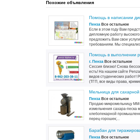
Похожие объявления
Помощь в написании ди
Пенза
Все остальное
Если в этом году Вам предс
дипломную работу высокого 
предложить Вам свои услуг
требованиям. Мы специализ
Помощь в выполнении р
г. Пенза
Все остальное
Сессия близко! Снова бессо
есть! На нашем сайте Penza
видов студенческих работ!
(ТГП, все виды права, кримин
Мельница для сахарной
Пенза
Все остальное
Продаю микромельницу ММ-
измельчения сахара-песка 
хлебопекарной промышленно
перец-горошек;...
Барабан для тиражиров
Пенза
Все остальное