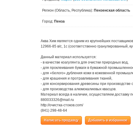
Регион (Область, Республика):
Пензенская область
Город:
Пенза
Аква Хим является одним из крупнейших поставщиков
12966-85 в/с, 1с (соответственно гранулированный, 
Данный материал используется:
- в качестве коагулянта для очистки природных вод,
- для проклеивания бумаги в бумажной промышленно
- для «белого» дубления кожи в кожевенной промышл
- для крашения и протравливания тканей,
- для консервирования древесины при производстве 
- для производства алюмокалиевых квасцов.
Материал всегда в наличии, осуществляем доставку п
880033326@mail.ru
http://очистка-стоков.com/
(841) 298-48-64
Написать продавцу
Добавить в избранное