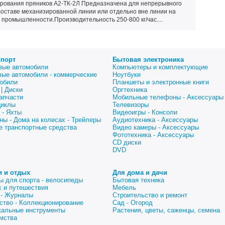
рования пряников А2-ТК-2Л Предназначена для непрерывного
составе механизированной линии или отдельно вне линии на
промышленности.Производительность 250-800 кг/час....
спорт
Бытовая электроника
вые автомобили
Компьютеры и комплектующие
вые автомобили - коммерческие
Ноутбуки
обили
Планшеты и электронные книги
| Диски
Оргтехника
апчасти
Мобильные телефоны - Аксессуары
циклы
Телевизоры
 - Яхты
Видеоигры - Консоли
ны - Дома на колесах - Трейлеры
Аудиотехника - Аксессуары
е транспортные средства
Видео камеры - Аксессуары
Фототехника - Аксессуары
CD диски
DVD
и и отдых
Для дома и дачи
ы для спорта - велосипеды
Бытовая техника
 и путешествия
Мебель
 - Журналы
Строительство и ремонт
ство - Коллекционирование
Сад - Огород
альные инструменты
Растения, цветы, саженцы, семена
мства