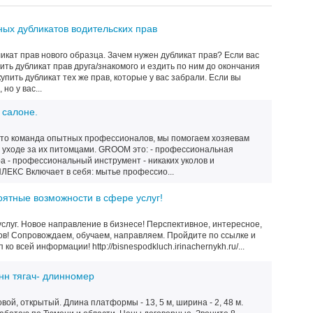
ных дубликатов водительских прав
ликат прав нового образца. Зачем нужен дубликат прав? Если вас
ить дубликат прав друга/знакомого и ездить по ним до окончания
упить дубликат тех же прав, которые у вас забрали. Если вы
но у вас...
 салоне.
то команда опытных профессионалов, мы помогаем хозяевам
м уходе за их питомцами. GROOM это: - профессиональная
а - профессиональный инструмент - никаких уколов и
ЕКС Включает в себя: мытье профессио...
оятные возможности в сфере услуг!
слуг. Новое направление в бизнесе! Перспективное, интересное,
ов! Сопровождаем, обучаем, направляем. Пройдите по ссылке и
о всей информации! http://bisnespodkluch.irinachernykh.ru/...
онн тягач- длинномер
ой, открытый. Длина платформы - 13, 5 м, ширина - 2, 48 м.