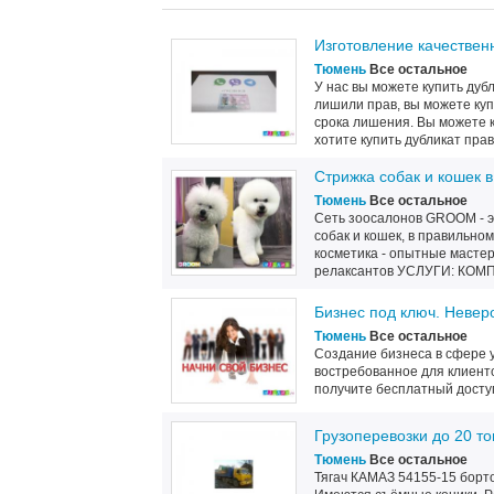
Изготовление качествен
Тюмень
Все остальное
У нас вы можете купить дуб
лишили прав, вы можете куп
срока лишения. Вы можете к
хотите купить дубликат прав, 
Стрижка собак и кошек в
Тюмень
Все остальное
Сеть зоосалонов GROOM - э
собак и кошек, в правильно
косметика - опытные мастер
релаксантов УСЛУГИ: КОМПЛ
Бизнес под ключ. Невер
Тюмень
Все остальное
Создание бизнеса в сфере у
востребованное для клиент
получите бесплатный доступ к
Грузоперевозки до 20 т
Тюмень
Все остальное
Тягач КАМАЗ 54155-15 бортов