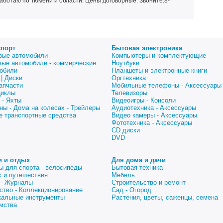
аботаю по Тюмени и области. Цены договорные. Звоните.8-
спорт
Бытовая электроника
вые автомобили
Компьютеры и комплектующие
вые автомобили - коммерческие
Ноутбуки
обили
Планшеты и электронные книги
| Диски
Оргтехника
апчасти
Мобильные телефоны - Аксессуары
циклы
Телевизоры
 - Яхты
Видеоигры - Консоли
ны - Дома на колесах - Трейлеры
Аудиотехника - Аксессуары
е транспортные средства
Видео камеры - Аксессуары
Фототехника - Аксессуары
CD диски
DVD
и и отдых
Для дома и дачи
ы для спорта - велосипеды
Бытовая техника
 и путешествия
Мебель
 - Журналы
Строительство и ремонт
ство - Коллекционирование
Сад - Огород
альные инструменты
Растения, цветы, саженцы, семена
мства