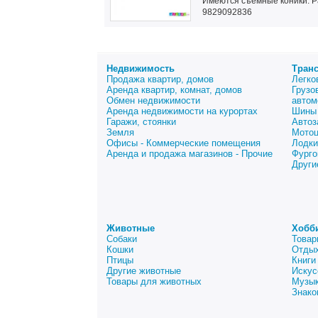
Имеются съёмные коники. Р
9829092836
Недвижимость
Тран
Продажа квартир, домов
Легко
Аренда квартир, комнат, домов
Грузо
Обмен недвижимости
автом
Аренда недвижимости на курортах
Шины 
Гаражи, стоянки
Автоз
Земля
Мото
Офисы - Коммерческие помещения
Лодки
Аренда и продажа магазинов - Прочие
Фурго
Други
Животные
Хобб
Собаки
Товар
Кошки
Отдых
Птицы
Книги
Другие животные
Искус
Товары для животных
Музык
Знако