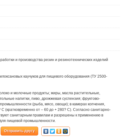
работки и производства резин и резинотехнических изделий
илоксановых каучуков для пищевого оборудования (ТУ 2500-
олоко и молочные продукты; жиры, масла растительные,
гольные напитки, пиво, дрожжевая суспензия; фруктово-
промышленности (рыба, мясо, овощи); в камерах копчения,
 С (кратковременно от – 60 до + 280? С). Согласно санитарно-
твуют санитарным правилам и разрешены к применению в
 для пищевой промышленности.
Отправить другу