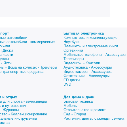
спорт
Бытовая электроника
вые автомобили
Компьютеры и комплектующие
вые автомобили - коммерческие
Ноутбуки
обили
Планшеты и электронные книги
| Диски
Оргтехника
апчасти
Мобильные телефоны - Аксессуары
циклы
Телевизоры
 - Яхты
Видеоигры - Консоли
ны - Дома на колесах - Трейлеры
Аудиотехника - Аксессуары
е транспортные средства
Видео камеры - Аксессуары
Фототехника - Аксессуары
CD диски
DVD
и и отдых
Для дома и дачи
ы для спорта - велосипеды
Бытовая техника
 и путешествия
Мебель
 - Журналы
Строительство и ремонт
ство - Коллекционирование
Сад - Огород
альные инструменты
Растения, цветы, саженцы, семена
мства