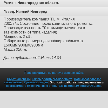
Регион:
Нижегородская область
Город:
Нижний Новгород
Производитель компания T.L.M. Италия
2005 г/в. Состояние-после капитального ремонта.
Производительность 70 шт/мин(изменяется в
зависимости от типа изделия)
Мощность 2 кВт.
Габаритные размеры длина/ширина/высота
1500мм/900мм/900мм
Масса 250 кг.
Дата публикации: 1.Июль 14:04
Переключиться на полную версию сайта
Обратная связь
|
Как выделить объявление?
|
Пользовательское
соглашение
|
Купоны и скидки
| Этот сайт работает под управлением
программного обеспечения с открытым исходным кодом OSClass
.