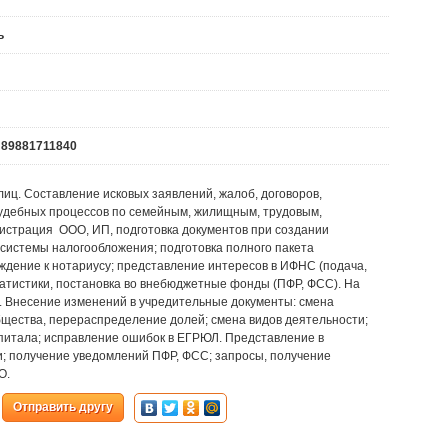
ь
: 89881711840
иц. Составление исковых заявлений, жалоб, договоров,
 судебных процессов по семейным, жилищным, трудовым,
гистрация ООО, ИП, подготовка документов при создании
системы налогообложения; подготовка полного пакета
ждение к нотариусу; представление интересов в ИФНС (подача,
татистики, постановка во внебюджетные фонды (ПФР, ФСС). На
а. Внесение изменений в учредительные документы: смена
бщества, перераспределение долей; смена видов деятельности;
апитала; исправление ошибок в ЕГРЮЛ. Представление в
ки; получение уведомлений ПФР, ФСС; запросы, получение
ОО.
Отправить другу