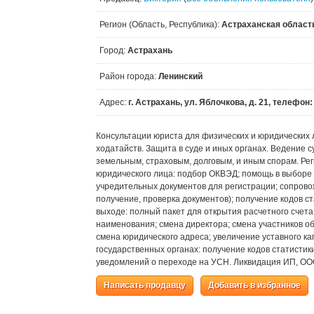
Регион (Область, Республика):
Астраханская област
Город:
Астрахань
Район города:
Ленинский
Адрес:
г. Астрахань, ул. Яблочкова, д. 21, телефон
Консультации юриста для физических и юридических л
ходатайств. Защита в суде и иных органах. Ведение
земельным, страховым, долговым, и иным спорам. Ре
юридического лица: подбор ОКВЭД; помощь в выборе 
учредительных документов для регистрации; сопрово
получение, проверка документов); получение кодов с
выходе: полный пакет для открытия расчетного счет
наименования; смена директора; смена участников о
смена юридического адреса; увеличение уставного к
государственных органах: получение кодов статисти
уведомлений о переходе на УСН. Ликвидация ИП, О
Написать продавцу
Добавить в избранное