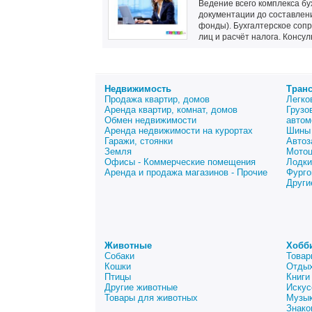
Ведение всего комплекса бу
документации до составлени
фонды). Бухгалтерское соп
лиц и расчёт налога. Консул
Недвижимость
Тран
Продажа квартир, домов
Легко
Аренда квартир, комнат, домов
Грузо
Обмен недвижимости
автом
Аренда недвижимости на курортах
Шины 
Гаражи, стоянки
Автоз
Земля
Мото
Офисы - Коммерческие помещения
Лодки
Аренда и продажа магазинов - Прочие
Фурго
Други
Животные
Хобб
Собаки
Товар
Кошки
Отдых
Птицы
Книги
Другие животные
Искус
Товары для животных
Музык
Знако