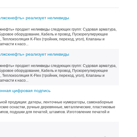
жскнефть» реализует неликвиды
ефть» продает неликвиды следующих групп: Судовая арматура,
Буровое оборудование, Кабель и провод, Пускорегулирующее
 Теплоизоляция K-Flex (тройник, переход, угол), Клапаны и
пчасти к насо...
жскнефть» реализует неликвиды
ефть» продает неликвиды следующих групп: Судовая арматура,
Буровое оборудование, Кабель и провод, Пускорегулирующее
 Теплоизоляция K-Flex (тройник, переход, угол), Клапаны и
пчасти к насо...
ронная цифровая подпись
ной продукции: датеры, ленточные нумераторы, самонаборные
еские оснастки, ручные деревянные, металлические, пластиковые
мпов, подушки для печатей, штампов. Изготовление печатей и