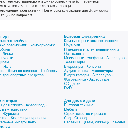
хгалтерского, налогового и финансового учёта (от первичной
я отчётов и баланса в налоговую инспекцию,
ровождение предприятий. Подготовка деклараций для физических
ьтации по вопросам...
спорт
Бытовая электроника
вые автомобили
Компьютеры и комплектующие
вые автомобили - коммерческие
Ноутбуки
обили
Планшеты и электронные книги
| Диски
Оргтехника
апчасти
Мобильные телефоны - Аксессуары
циклы
Телевизоры
 - Яхты
Видеоигры - Консоли
ны - Дома на колесах - Трейлеры
Аудиотехника - Аксессуары
е транспортные средства
Видео камеры - Аксессуары
Фототехника - Аксессуары
CD диски
DVD
и и отдых
Для дома и дачи
ы для спорта - велосипеды
Бытовая техника
 и путешествия
Мебель
 - Журналы
Строительство и ремонт
ство - Коллекционирование
Сад - Огород
альные инструменты
Растения, цветы, саженцы, семена
мства