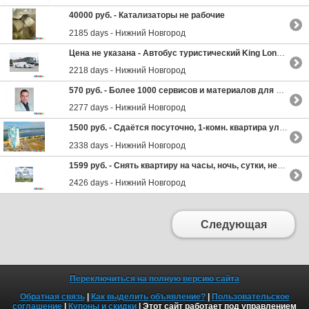
40000 руб. -
Катализаторы не рабочие
2185 days - Нижний Новгород
Цена не указана -
Автобус туристический King Long 6127c
2218 days - Нижний Новгород
570 руб. -
Более 1000 сервисов и материалов для продвижения онлайн бизнеса
2277 days - Нижний Новгород
1500 руб. -
Сдаётся посуточно, 1-комн. квартира ул. Волжская набережная, ЖК Седьмое небо
2338 days - Нижний Новгород
1599 руб. -
Снять квартиру на часы, ночь, сутки, неделю. в Нижнем Новгороде?
2426 days - Нижний Новгород
Следующая
Переключиться на полную версию сайта
Обратная связь
|
Как выделить объявление?
|
Пользовательское
соглашение
|
Купоны и скидки
| Этот сайт работает под управлением