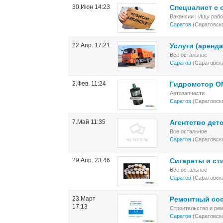
30.Июн 14:23
Спeцuалиcт c 
Вакансии | Ищу рабо
Саратов
(Саратовска
22.Апр. 17:21
Услуги (аренда
Все остальное
Саратов
(Саратовска
2.Фев. 11:24
Гидромотор OM
Автозапчасти
Саратов
(Саратовска
7.Май 11:35
Агентство дет
Все остальное
Саратов
(Саратовска
29.Апр. 23:46
Сигареты и ст
Все остальное
Саратов
(Саратовска
23.Март
Ремонтный сос
17:13
Строительство и ре
Саратов
(Саратовска