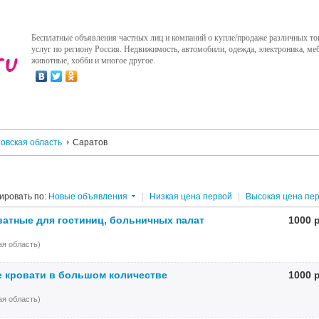
Бесплатные объявления частных лиц и компаний о купле/продаже различных то
услуг по региону Россия. Недвижимость, автомобили, одежда, электроника, меб
животные, хобби и многое другое.
овская область
Саратов
ировать по:
Новые объявления
|
Низкая цена первой
|
Высокая цена пе
атные для гостиниц, больничных палат
1000 
я область)
 кровати в большом количестве
1000 
я область)