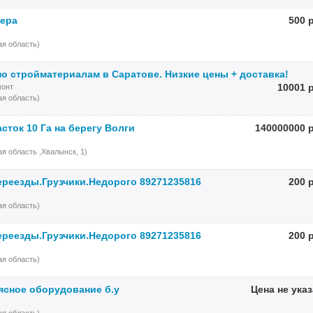
тера
500 
я область)
о стройматериалам в Саратове. Низкие цены + доставка!
10001 
монт
я область)
сток 10 Га на берегу Волги
140000000 
я область ,Хвалынск, 1)
реезды.Грузчики.Недорого 89271235816
200 
я область)
реезды.Грузчики.Недорого 89271235816
200 
я область)
ясное оборудование б.у
Цена не ука