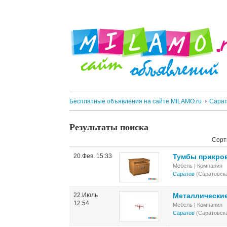
Бесплатные объявления на сайте MILAMO.ru
Сарат
Результаты поиска
Сорт
20.Фев. 15:33
Тумбы прикров
Мебель
| Компания
Саратов
(Саратовска
22.Июль
Металлические
12:54
Мебель
| Компания
Саратов
(Саратовска