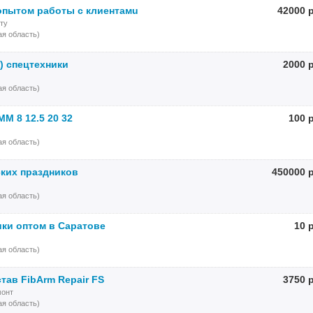
опытoм рaботы с клиентaмu
42000 
ту
я область)
) спецтехники
2000 
я область)
M 8 12.5 20 32
100 
я область)
ских праздников
450000 
я область)
ики оптом в Саратове
10 
я область)
тав FibArm Repair FS
3750 
монт
я область)