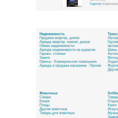
Саратов
(Саратовска
Недвижимость
Транс
Продажа квартир, домов
Легко
Аренда квартир, комнат, домов
Грузо
Обмен недвижимости
автом
Аренда недвижимости на курортах
Шины 
Гаражи, стоянки
Автоз
Земля
Мотоц
Офисы - Коммерческие помещения
Лодки
Аренда и продажа магазинов - Прочие
Фурго
Други
Животные
Хобби
Собаки
Товар
Кошки
Отдых
Птицы
Книги
Другие животные
Искус
Товары для животных
Музык
Знако