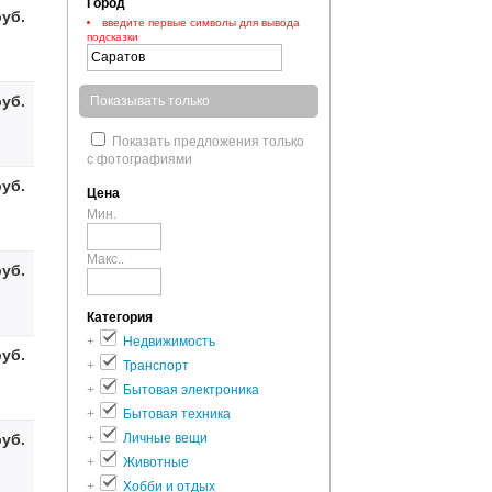
Город
руб.
введите первые символы для вывода
подсказки
руб.
Показывать только
Показать предложения только
с фотографиями
руб.
Цена
Мин.
Макс..
руб.
Категория
+
Недвижимость
руб.
+
Транспорт
+
Бытовая электроника
+
Бытовая техника
руб.
+
Личные вещи
+
Животные
+
Хобби и отдых