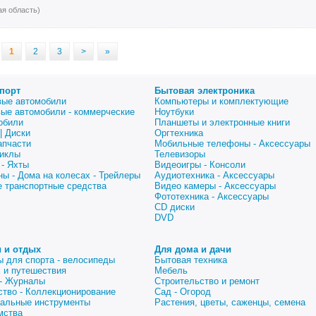
я область)
1
2
3
>
»
порт
Бытовая электроника
вые автомобили
Компьютеры и комплектующие
вые автомобили - коммерческие
Ноутбуки
обили
Планшеты и электронные книги
| Диски
Оргтехника
апчасти
Мобильные телефоны - Аксессуары
иклы
Телевизоры
 - Яхты
Видеоигры - Консоли
ны - Дома на колесах - Трейлеры
Аудиотехника - Аксессуары
е транспортные средства
Видео камеры - Аксессуары
Фототехника - Аксессуары
CD диски
DVD
 и отдых
Для дома и дачи
ы для спорта - велосипеды
Бытовая техника
 и путешествия
Мебель
 - Журналы
Строительство и ремонт
ство - Коллекционирование
Сад - Огород
альные инструменты
Растения, цветы, саженцы, семена
мства