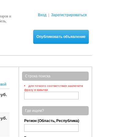
Вход
|
Зарегистрироваться
варов и
ель,
Опубликовать объявление
Строка поиска
рвой
для точного соответствия заключите
фразу в кавычки
руб.
Где ищем?
руб.
Регион (Область, Республика)