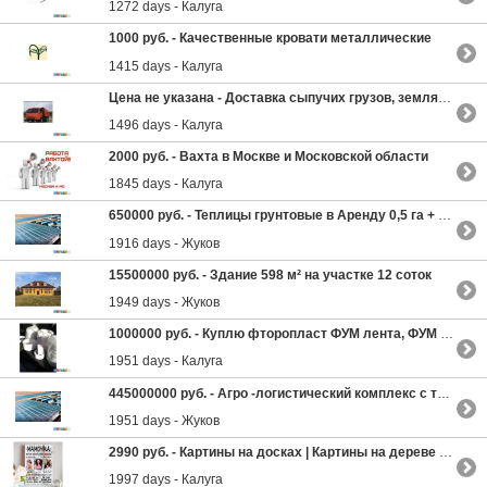
1272 days - Калуга
1000 руб. -
Качественные кровати металлические
1415 days - Калуга
Цена не указана -
Доставка сыпучих грузов, земляные работы, услуги экскаватора, вывоз мусора и т. д.
1496 days - Калуга
2000 руб. -
Вахта в Москве и Московской области
1845 days - Калуга
650000 руб. -
Теплицы грунтовые в Аренду 0,5 га + 1,0 га +1,55 га
1916 days - Жуков
15500000 руб. -
Здание 598 м² на участке 12 соток
1949 days - Жуков
1000000 руб. -
Куплю фторопласт ФУМ лента, ФУМ жгут, плёнка фторопластовая неликвиды по России
1951 days - Калуга
445000000 руб. -
Агро -логистический комплекс с теплицами. ПРОДАЖА
1951 days - Жуков
2990 руб. -
Картины на досках | Картины на дереве от Мастерской Fabrika.kartin
1997 days - Калуга