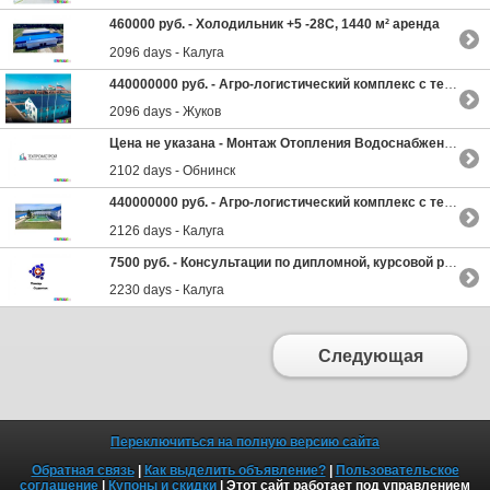
460000 руб. -
Холодильник +5 -28С, 1440 м² аренда
2096 days - Калуга
440000000 руб. -
Агро-логистический комплекс с теплицами. Продажа
2096 days - Жуков
Цена не указана -
Монтаж Отопления Водоснабжения
2102 days - Обнинск
440000000 руб. -
Агро-логистический комплекс с теплицами. Продажа
2126 days - Калуга
7500 руб. -
Консультации по дипломной, курсовой работе в Калуге
2230 days - Калуга
Следующая
Переключиться на полную версию сайта
Обратная связь
|
Как выделить объявление?
|
Пользовательское
соглашение
|
Купоны и скидки
| Этот сайт работает под управлением