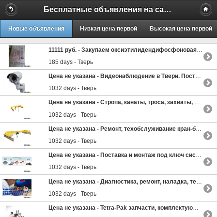
Бесплатные объявления на сайте MILAMO.ru
Новые объявления
Низкая цена первой
Высокая цена первой
11111 руб. -
Закупаем оксиэтилидендифосфоновая кислота (оэдф), лимонная, борная и другую химию неликвиды по РФ
185 days - Тверь
Цена не указана -
Видеонаблюдение в Твери. Поставка и монтаж
1032 days - Тверь
Цена не указана -
Стропа, канаты, троса, захваты, крюки, блоки, тали, цепи. Стропы текстильные
1032 days - Тверь
Цена не указана -
Ремонт, техобслуживание кран-балок и тельферов. Радиоуправление, ЧРП
1032 days - Тверь
Цена не указана -
Поставка и монтаж под ключ систем кабельного обогрева
1032 days - Тверь
Цена не указана -
Диагностика, ремонт, наладка, техобслуживание металлорежущих станков, ЧПУ
1032 days - Тверь
Цена не указана -
Tetra-Pak запчасти, комплектующие