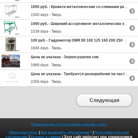
1000 руб. -
Кровати металлические со спинками различной конфигурации
1500 days - Тверь
1000 руб. -
Широкий ассортимент металлических кроватей
1539 days - Тверь
100 руб. -
Гидромотор OMR 80 100 125 160 200 250 315
1646 days - Тверь
Цена не указана -
Зерносушилки скм
1969 days - Тверь
Цена не указана -
Требуются разнорабочие на частный объект без посредников
2266 days - Тверь
Следующая
Переключиться на полную версию сайта
Обратная связь
|
Как выделить объявление?
|
Пользовательское
соглашение
|
Купоны и скидки
| Этот сайт работает под управлением