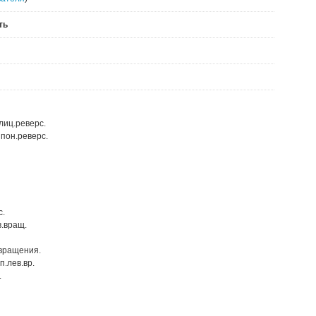
ть
лиц.реверс.
шпон.реверс.
с.
в.вращ.
 вращения.
п.лев.вр.
.