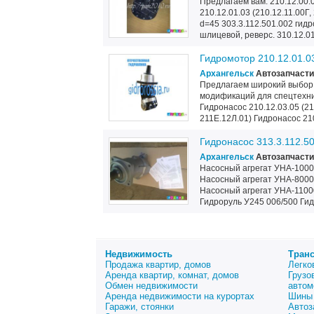
Предлагаем вам: 210.12.00.0
210.12.01.03 (210.12.11.00Г
d=45 303.3.112.501.002 гидр
шлицевой, реверс. 310.12.0
Гидромотор 210.12.01.03
Архангельск
Автозапчасти
Предлагаем широкий выбор
модификаций для спецтехник
Гидронасос 210.12.03.05 (21
211Е.12Л.01) Гидронасос 210
Гидронасос 313.3.112.50
Архангельск
Автозапчасти
Насосный агрегат УНА-1000
Насосный агрегат УНА-8000
Насосный агрегат УНА-1100
Гидроруль У245 006/500 Гид
Недвижимость
Тран
Продажа квартир, домов
Легко
Аренда квартир, комнат, домов
Грузо
Обмен недвижимости
автом
Аренда недвижимости на курортах
Шины 
Гаражи, стоянки
Автоз