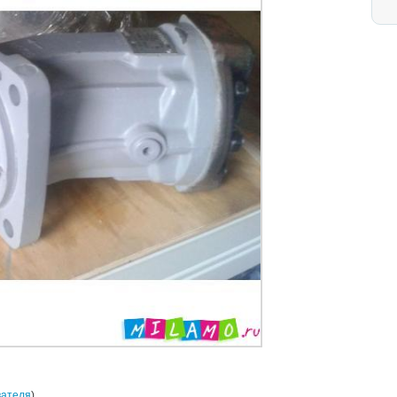
вателя
)