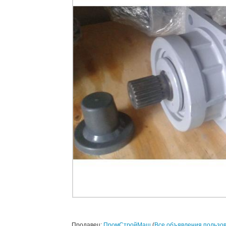
Продавец:
ПромСтройМаш
(
Все объявления пользо