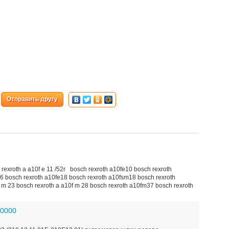
Отправить другу
rexroth a a10f e 11 /52r bosch rexroth a10fe10 bosch rexroth
6 bosch rexroth a10fe18 bosch rexroth a10fsm18 bosch rexroth
 m 23 bosch rexroth a a10f m 28 bosch rexroth a10fm37 bosch rexroth
10000