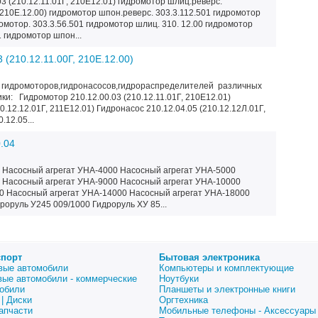
3 (210.12.11.01Г, 210Е12.01) гидромотор шлиц.реверс.
, 210Е.12.00) гидромотор шпон.реверс. 303.3.112.501 гидромотор
омотор. 303.3.56.501 гидромотор шлиц. 310. 12.00 гидромотор
1 гидромотор шпон...
 (210.12.11.00Г, 210Е.12.00)
 гидромоторов,гидронасосов,гидрораспределителей различных
и: Гидромотор 210.12.00.03 (210.12.11.01Г, 210Е12.01)
0.12.12.01Г, 211Е12.01) Гидронасос 210.12.04.05 (210.12.12Л.01Г,
.12.05...
.04
 Насосный агрегат УНА-4000 Насосный агрегат УНА-5000
 Насосный агрегат УНА-9000 Насосный агрегат УНА-10000
0 Насосный агрегат УНА-14000 Насосный агрегат УНА-18000
роруль У245 009/1000 Гидроруль ХУ 85...
спорт
Бытовая электроника
вые автомобили
Компьютеры и комплектующие
вые автомобили - коммерческие
Ноутбуки
обили
Планшеты и электронные книги
| Диски
Оргтехника
апчасти
Мобильные телефоны - Аксессуары