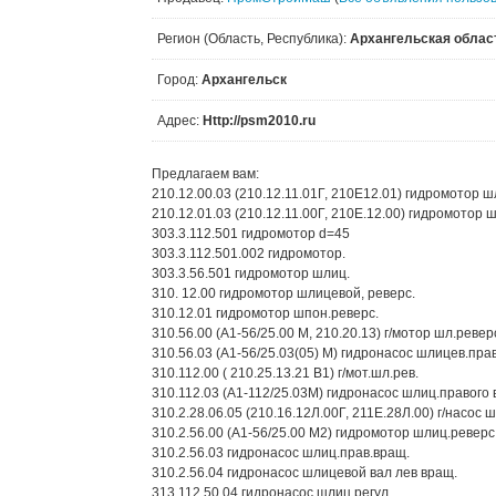
Регион (Область, Республика):
Архангельская облас
Город:
Архангельск
Адрес:
Http://psm2010.ru
Предлагаем вам:
210.12.00.03 (210.12.11.01Г, 210Е12.01) гидромотор ш
210.12.01.03 (210.12.11.00Г, 210Е.12.00) гидромотор 
303.3.112.501 гидромотор d=45
303.3.112.501.002 гидромотор.
303.3.56.501 гидромотор шлиц.
310. 12.00 гидромотор шлицевой, реверс.
310.12.01 гидромотор шпон.реверс.
310.56.00 (А1-56/25.00 М, 210.20.13) г/мотор шл.ревер
310.56.03 (А1-56/25.03(05) М) гидронасос шлицев.пра
310.112.00 ( 210.25.13.21 В1) г/мот.шл.рев.
310.112.03 (А1-112/25.03М) гидронасос шлиц.правого
310.2.28.06.05 (210.16.12Л.00Г, 211Е.28Л.00) г/насос ш
310.2.56.00 (А1-56/25.00 М2) гидромотор шлиц.реверс
310.2.56.03 гидронасос шлиц.прав.вращ.
310.2.56.04 гидронасос шлицевой вал лев вращ.
313.112.50.04 гидронасос шлиц.регул.