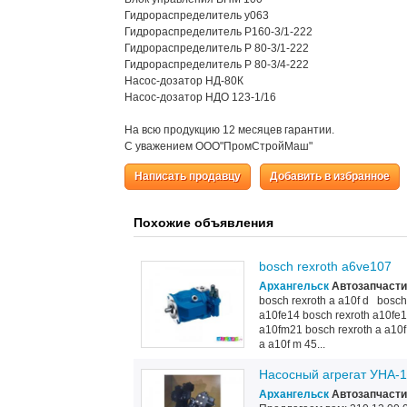
Гидрораспределитель у063
Гидрораспределитель P160-3/1-222
Гидрораспределитель Р 80-3/1-222
Гидрораспределитель Р 80-3/4-222
Насос-дозатор НД-80К
Насос-дозатор НДО 123-1/16
На всю продукцию 12 месяцев гарантии.
С уважением ООО"ПромСтройМаш"
Написать продавцу
Добавить в избранное
Похожие объявления
bosch rexroth a6ve107
Архангельск
Автозапчасти
bosch rexroth a a10f d bosch 
a10fe14 bosch rexroth a10fe1
a10fm21 bosch rexroth a a10f
a a10f m 45...
Насосный агрегат УНА-
Архангельск
Автозапчасти