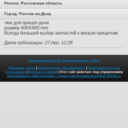
Регион:
Ростовская область
Город:
Ростов-на-Дону
люк для прицеп дачи
размер 400X400 mm
Всегда большой выбор запчастей к жилым прицепам
Дата публикации: 27.Авг. 12:28
Переключиться на полную версию сайта
Обратная связь
|
Как выделить объявление?
|
Пользовательское
соглашение
|
Купоны и скидки
| Этот сайт работает под управлением
программного обеспечения с открытым исходным кодом OSClass
.