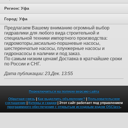
Регион:
Уфа
Город:
Уфа
Предлагаем Вашему вниманию огромный выбор
гидравлики для любого вида строительной и
специальной техники импортного производства:
гидромоторы,аксиально-поршневые насосы,
шестеренчатые насосы, плунжерные насосы и
гидронасосы в наличии и под заказ.
По самым низким ценам! Доставка в кратчайшие сроки
по России и СНГ.
Дата публикации: 23.Дек. 13:55
Переключиться на полную версию сайта
Обратная связь
|
Как выделить объявление?
|
Пользовательское
соглашение
|
Купоны и скидки
| Этот сайт работает под управлением
программного обеспечения с открытым исходным кодом OSClass
.