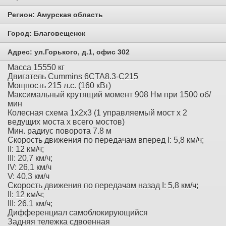
Регион:
Амурская область
Город:
Благовещенск
Адрес:
ул.Горького, д.1, офис 302
Масса 15550 кг
Двигатель Cummins 6CTA8.3-C215
Мощность 215 л.с. (160 кВт)
Максимальный крутящий момент 908 Нм при 1500 об/
мин
Колесная схема 1х2х3 (1 управляемый мост х 2
ведущих моста х всего мостов)
Мин. радиус поворота 7.8 м
Скорость движения по передачам вперед I: 5,8 км/ч;
II: 12 км/ч;
III: 20,7 км/ч;
IV: 26,1 км/ч
V: 40,3 км/ч
Скорость движения по передачам назад I: 5,8 км/ч;
II: 12 км/ч;
III: 26,1 км/ч;
Дифференциал самоблокирующийся
Задняя тележка сдвоенная