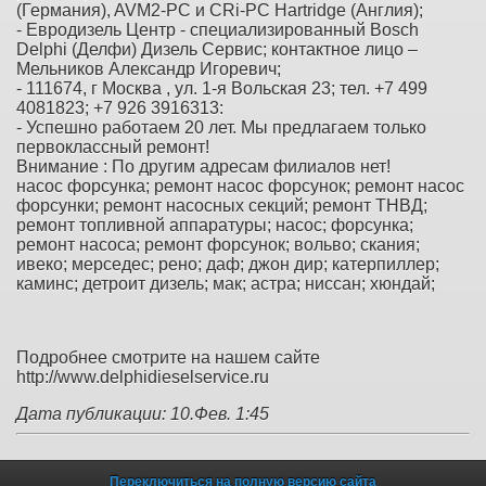
(Германия), AVM2-PC и CRi-PC Hartridge (Англия);
- Евродизель Центр - специализированный Bosch
Delphi (Делфи) Дизель Сервис; контактное лицо –
Мельников Александр Игоревич;
- 111674, г Москва , ул. 1-я Вольская 23; тел. +7 499
4081823; +7 926 3916313:
- Успешно работаем 20 лет. Мы предлагаем только
первоклассный ремонт!
Внимание : По другим адресам филиалов нет!
насос форсунка; ремонт насос форсунок; ремонт насос
форсунки; ремонт насосных секций; ремонт ТНВД;
ремонт топливной аппаратуры; насос; форсунка;
ремонт насоса; ремонт форсунок; вольво; скания;
ивеко; мерседес; рено; даф; джон дир; катерпиллер;
каминс; детроит дизель; мак; астра; ниссан; хюндай;
Подробнее смотрите на нашем сайте
http://www.delphidieselservice.ru
Дата публикации: 10.Фев. 1:45
Переключиться на полную версию сайта