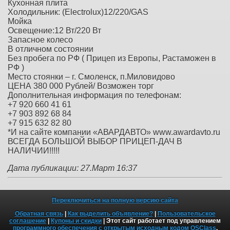
Кухонная плита
Холодильник: (Electrolux)12/220/GAS
Мойка
Освещение:12 Вт/220 Вт
Запасное колесо
В отличном состоянии
Без пробега по РФ ( Прицеп из Европы, Растаможен в
РФ )
Место стоянки – г. Смоленск, п.Миловидово
ЦЕНА 380 000 Рублей/ Возможен торг
Дополнительная информация по телефонам:
+7 920 660 41 61
+7 903 892 68 84
+7 915 632 82 80
*И на сайте компании «АВАРДАВТО» www.awardavto.ru
ВСЕГДА БОЛЬШОЙ ВЫБОР ПРИЦЕП-ДАЧ В
НАЛИЧИИ!!!!!
Дата публикации: 27.Март 16:37
Переключиться на полную версию сайта
Обратная связь
|
Как выделить объявление?
|
Пользовательское
соглашение
|
Купоны и скидки
| Этот сайт работает под управлением
программного обеспечения с открытым исходным кодом OSClass
.