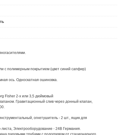
ть
лногасителями.
ли с полимерным покрытием (цвет синий сапфир)
мная ось. Односкатная ошиновка.
rg Fisher 2-х или 3,5 дюймовый
лапаном. Гравитационный слив через донный клапан,
00.
нструментальный, огнетушитель - 2 шт., ящик для
 листа, Электрооборудование - 24В Германия.
ана паровыми трубами с подогревом от стационарного