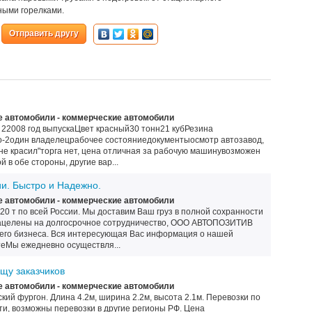
ными горелками.
Отправить другу
 автомобили - коммерческие автомобили
22008 год выпускаЦвет красный30 тонн21 кубРезина
о-2один владелецрабочее состояниедокументыосмотр автозавод,
 не красил"торга нет, цена отличная за рабочую машинувозможен
 в обе стороны, другие вар...
ии. Быстро и Надежно.
 автомобили - коммерческие автомобили
 20 т по всей России. Мы доставим Ваш груз в полной сохранности
нацелены на долгосрочное сотрудничество, ООО АВТОПОЗИТИВ
его бизнеса. Вся интересующая Вас информация о нашей
теМы ежедневно осуществля...
ищу заказчиков
 автомобили - коммерческие автомобили
кий фургон. Длина 4.2м, ширина 2.2м, высота 2.1м. Перевозки по
и, возможны перевозки в другие регионы РФ. Цена