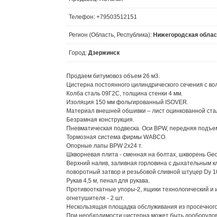
Телефон: +79503512151
Регион (Область, Республика):
Нижегородская облас
Город:
Дзержинск
Продаем битумовоз объем 26 м3.
Цистерна постоянного цилиндрического сечения с во
Колба сталь 09Г2С, толщина стенки 4 мм.
Изоляция 150 мм фольгированный ISOVER.
Материал внешней обшивки – лист оцинкованной ста
Безрамная конструкция.
Пневматическая подвеска. Оси BPW, передняя подъе
Тормозная система фирмы WABCO.
Опорные лапы BPW 2х24 т.
Шкворневая плита - сменная на болтах, шкворень Geo
Верхний налив, заливная горловина с дыхательным к
поворотный затвор и резьбовой сливной штуцер Dу 1
Рукав 4,5 м, пенал для рукава.
Противооткатные упоры-2, ящики технологический и и
огнетушителя - 2 шт.
Нескользящая площадка обслуживания из просечного
При необходимости цистерна может быть дооборудов