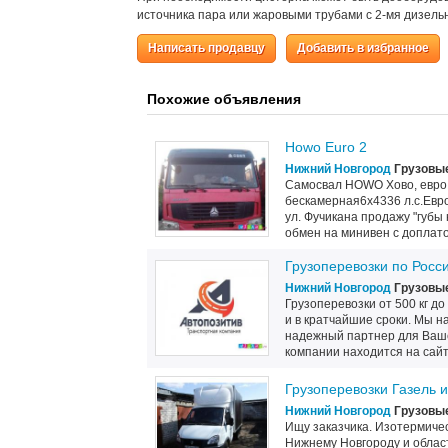
источника пара или жаровыми трубами с 2-мя дизель
Написать продавцу
Добавить в избранное
Похожие объявления
Howo Euro 2
Нижний Новгород
Грузовые
Самосвал HOWO Хово, евро 
бескамерная6х4336 л.с.Евр
ул. Фучикана продажу "губы
обмен на минивен с доплатой
Грузоперевозки по Росс
Нижний Новгород
Грузовые
Грузоперевозки от 500 кг до
и в кратчайшие сроки. Мы 
надежный партнер для Ваш
компании находится на сай
Грузоперевозки Газель 
Нижний Новгород
Грузовые
Ищу заказчика. Изотермичес
Нижнему Новгороду и област