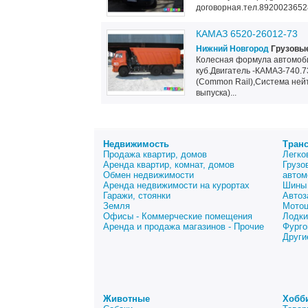
договорная.тел.8920023652
КАМАЗ 6520-26012-73
Нижний Новгород
Грузовые
Колесная формула автомобил
куб.Двигатель -КАМАЗ-740.7
(Common Rail),Система нейт
выпуска)...
Недвижимость
Тран
Продажа квартир, домов
Легко
Аренда квартир, комнат, домов
Грузо
Обмен недвижимости
автом
Аренда недвижимости на курортах
Шины 
Гаражи, стоянки
Автоз
Земля
Мото
Офисы - Коммерческие помещения
Лодки
Аренда и продажа магазинов - Прочие
Фурго
Други
Животные
Хобб