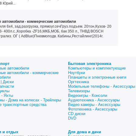
8 Юрий...
 автомобили - коммерческие автомобили
я 6х4, зад.разгрузка, прямоуг.сечГруз.подъем. 20тон,Кузов- 20
3- 400л.с.,Коробка -ZF16,МКБ,МОБ, бак 350 л., ТНВД BOSCH
рализ. ОГ ( AdBlue)Пневмоподв. Кабины,Рестайлинг(2014г.
спорт
Бытовая электроника
вые автомобили
Компьютеры и комплектующие
вые автомобили - коммерческие
Ноутбуки
обили
Планшеты и электронные книги
| Диски
Оргтехника
апчасти
Мобильные телефоны - Аксессуары
циклы
Телевизоры
 - Яхты
Видеоигры - Консоли
ны - Дома на колесах - Трейлеры
Аудиотехника - Аксессуары
е транспортные средства
Видео камеры - Аксессуары
Фототехника - Аксессуары
CD диски
DVD
и и отдых
Для дома и дачи