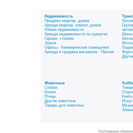
Недвижимость
Тран
Продажа квартир, домов
Легко
Аренда квартир, комнат, домов
Грузо
Обмен недвижимости
автом
Аренда недвижимости на курортах
Шины 
Гаражи, стоянки
Автоз
Земля
Мото
Офисы - Коммерческие помещения
Лодки
Аренда и продажа магазинов - Прочие
Фурго
Други
Животные
Хобб
Собаки
Товар
Кошки
Отдых
Птицы
Книги
Другие животные
Искус
Товары для животных
Музык
Знако
Опубликовать объявле