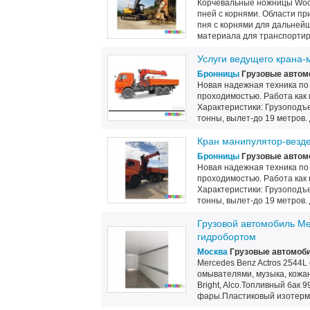
Корчевальные ножницы Wood
пней с корнями. Области пр
пня с корнями для дальней
материала для транспортиро
Услуги ведущего крана
Бронницы
Грузовые автом
Новая надежная техника по 
проходимостью. Работа как 
Характеристики: Грузоподъе
тонны, вылет-до 19 метров. Д
Кран манипулятор-везде
Бронницы
Грузовые автом
Новая надежная техника по 
проходимостью. Работа как 
Характеристики: Грузоподъе
тонны, вылет-до 19 метров. Д
Грузовой автомобиль Me
гидробортом
Москва
Грузовые автомоби
Mercedes Benz Actros 2544L 
омывателями, музыка, кожан
Bright, Alco.Топливный бак
фары.Пластиковый изотерми