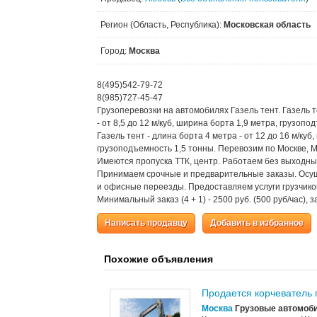
Регион (Область, Республика):
Московская область
Город:
Москва
8(495)542-79-72
8(985)727-45-47
Грузоперевозки на автомобилях Газель тент. Газель т
- от 8,5 до 12 м/куб, ширина борта 1,9 метра, грузопо
Газель тент - длина борта 4 метра - от 12 до 16 м/куб
грузоподъемность 1,5 тонны. Перевозим по Москве, М
Имеются пропуска ТТК, центр. Работаем без выходны
Принимаем срочные и предварительные заказы. Осу
и офисные переезды. Предоставляем услуги грузчиков
Минимальный заказ (4 + 1) - 2500 руб. (500 руб/час), 
Написать продавцу
Добавить в избранное
Похожие объявления
Продается корчеватель 
Москва
Грузовые автомоби