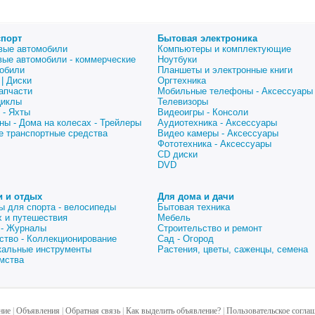
спорт
Бытовая электроника
вые автомобили
Компьютеры и комплектующие
вые автомобили - коммерческие
Ноутбуки
обили
Планшеты и электронные книги
| Диски
Оргтехника
апчасти
Мобильные телефоны - Аксессуары
циклы
Телевизоры
 - Яхты
Видеоигры - Консоли
ны - Дома на колесах - Трейлеры
Аудиотехника - Аксессуары
е транспортные средства
Видео камеры - Аксессуары
Фототехника - Аксессуары
CD диски
DVD
и и отдых
Для дома и дачи
ы для спорта - велосипеды
Бытовая техника
 и путешествия
Мебель
 - Журналы
Строительство и ремонт
ство - Коллекционирование
Сад - Огород
альные инструменты
Растения, цветы, саженцы, семена
мства
ние
|
Объявления
|
Обратная связь
|
Как выделить объявление?
|
Пользовательское согла