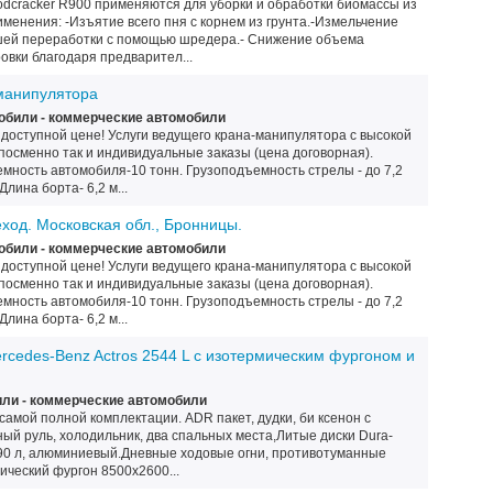
cracker R900 применяются для уборки и обработки биомассы из
именения: -Изъятие всего пня с корнем из грунта.-Измельчение
шей переработки с помощью шредера.- Снижение объема
вки благодаря предварител...
-манипулятора
обили - коммерческие автомобили
доступной цене! Услуги ведущего крана-манипулятора с высокой
посменно так и индивидуальные заказы (цена договорная).
мность автомобиля-10 тонн. Грузоподъемность стрелы - до 7,2
лина борта- 6,2 м...
ход. Московская обл., Бронницы.
обили - коммерческие автомобили
доступной цене! Услуги ведущего крана-манипулятора с высокой
посменно так и индивидуальные заказы (цена договорная).
мность автомобиля-10 тонн. Грузоподъемность стрелы - до 7,2
лина борта- 6,2 м...
rcedes-Benz Actros 2544 L с изотермическим фургоном и
ли - коммерческие автомобили
самой полной комплектации. ADR пакет, дудки, би ксенон с
ый руль, холодильник, два спальных места,Литые диски Dura-
 990 л, алюминиевый.Дневные ходовые огни, противотуманные
ческий фургон 8500х2600...