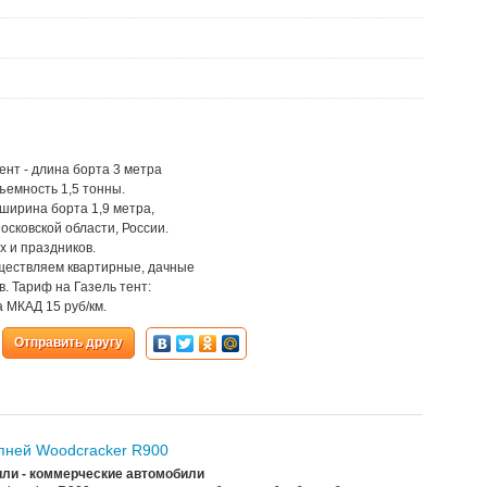
ент - длина борта 3 метра
дъемность 1,5 тонны.
, ширина борта 1,9 метра,
осковской области, России.
х и праздников.
ществляем квартирные, дачные
. Тариф на Газель тент:
за МКАД 15 руб/км.
Отправить другу
пней Woodcracker R900
ли - коммерческие автомобили