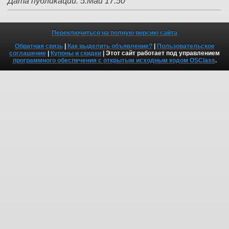
Дата публикации: 5.Май 17:50
Переключиться на полную версию сайта
Обратная связь
|
Как выделить объявление?
|
Пользовательское
соглашение
|
Купоны и скидки
| Этот сайт работает под управлением
программного обеспечения с открытым исходным кодом OSClass
.