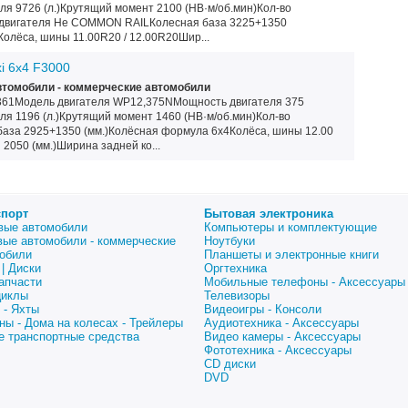
еля 9726 (л.)Крутящий момент 2100 (НВ·м/об.мин)Кол-во
е двигателя Не CОММОN RAILКолесная база 3225+1350
олёса, шины 11.00R20 / 12.00R20Шир...
i 6x4 F3000
томобили - коммерческие автомобили
61Модель двигателя WP12,375NМощность двигателя 375
еля 1196 (л.)Крутящий момент 1460 (НВ·м/об.мин)Кол-во
 база 2925+1350 (мм.)Колёсная формула 6x4Колёса, шины 12.00
2050 (мм.)Ширина задней ко...
спорт
Бытовая электроника
вые автомобили
Компьютеры и комплектующие
вые автомобили - коммерческие
Ноутбуки
обили
Планшеты и электронные книги
| Диски
Оргтехника
апчасти
Мобильные телефоны - Аксессуары
циклы
Телевизоры
 - Яхты
Видеоигры - Консоли
ны - Дома на колесах - Трейлеры
Аудиотехника - Аксессуары
е транспортные средства
Видео камеры - Аксессуары
Фототехника - Аксессуары
CD диски
DVD