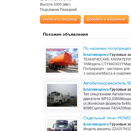
Высота 3300 (мм.)
Подъёмник Передний
Написать продавцу
Добавить в избранное
Похожие объявления
По наличию полуприцеп-
Благовещенск
Грузовые ав
ТЕХНИЧЕСКИЕ ХАРАКТЕРИ
YAМодель CTY9403GYYМарка
Полуприцеп - цистерна для 
1 запасноеМасса в снаряжен
Автобетоносмеситель S
Благовещенск
Грузовые ав
Тип спецтехники Автобето
двигателя WP10,336NМощнос
(л.)Колёсная формула 6x4К
8098Сцепление F&S420Коробк
Седельный тягач HOWO 
Благовещенск
Грузовые ав
Модель машины ZZ4257N32