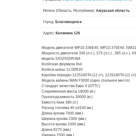
Регион (Область, Республика):
Амурская область
Город:
Благовещенск
Адрес:
Калинина 126
Модель двигателя WP10.336E40, WP10.375E40, ISM11
Мощность двигателя 336 (л.с.), 375 (л.с.) , 385 (л.с.), 43
модель SX3255DR384
Колёсная формула 8x4
Колёса-шины 12.00R20
Коробка передач 12JS160TA (12 ст), 12JS180TA (12 ст),
Модель кабины MAN F3000 (одно спальное место)
Стандарт качества Евро 4 (ОТТС)
Снаряженная масса 18000 (кг.)
Грузоподъемность 30000 (кг.)
Емкость бака 380 (л.)
Расход топлива 40 (л/100 км.)
Длина кузова 7600 (мм.)
Ширина кузова 2300 (мм.)
Высота кузова 1500 (мм.)
Длина 8275 (мм.)
Ширина 2500 (мм.)