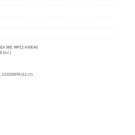
E4 385, WP12.430E40.
0 (л.с.)
 12JS200TA (12 ст).