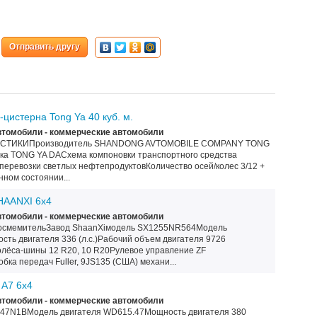
Отправить другу
цистерна Tong Ya 40 куб. м.
томобили - коммерческие автомобили
СТИКИПроизводитель SHANDONG AVTOMOBILE COMPANY TONG
 TONG YA DAСхема компоновки транспортного средства
перевозки светлых нефтепродуктовКоличество осей/колес 3/12 +
ном состоянии...
HAANXI 6x4
томобили - коммерческие автомобили
носмемительЗавод ShaanXiмодель SX1255NR564Модель
ть двигателя 336 (л.с.)Рабочий объем двигателя 9726
олёса-шины 12 R20, 10 R20Рулевое управление ZF
а передач Fuller, 9JS135 (США) механи...
A7 6x4
томобили - коммерческие автомобили
47N1BМодель двигателя WD615.47Мощность двигателя 380