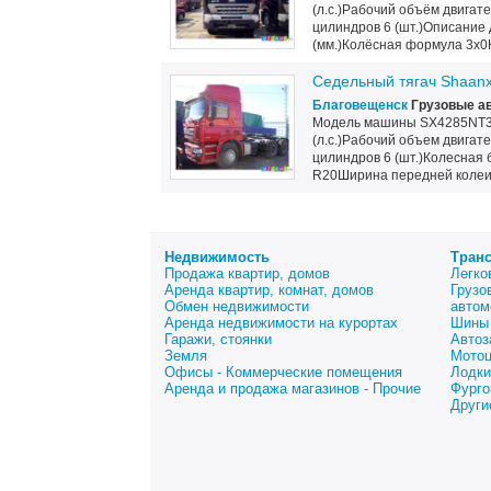
(л.с.)Рабочий объём двигат
цилиндров 6 (шт.)Описани
(мм.)Колёсная формула 3x0К
Седельный тягач Shaanx
Благовещенск
Грузовые ав
Модель машины SX4285NT3
(л.с.)Рабочий объем двигат
цилиндров 6 (шт.)Колесная
R20Ширина передней колеи 
Недвижимость
Тран
Продажа квартир, домов
Легко
Аренда квартир, комнат, домов
Грузо
Обмен недвижимости
автом
Аренда недвижимости на курортах
Шины 
Гаражи, стоянки
Автоз
Земля
Мото
Офисы - Коммерческие помещения
Лодки
Аренда и продажа магазинов - Прочие
Фурго
Други