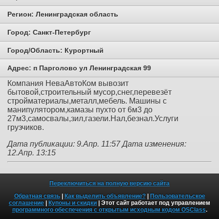
Регион:
Ленинградская область
Город:
Санкт-Петербург
Город/Область:
Курортный
Адрес:
п Парголово ул Ленинградская 99
Компания НеваАвтоКом вывозит
бытовой,строительный мусор,снег,перевезёт
стройматериалы,металл,мебель. Машины с
манипулятором,камазы пухто от 6м3 до
27м3,самосвалы,зил,газели.Нал,безнал.Услуги
грузчиков.
Дата публикации: 9.Апр. 11:57
Дата изменения:
12.Апр. 13:15
Переключиться на полную версию сайта
Обратная связь
|
Как выделить объявление?
|
Пользовательское
соглашение
|
Купоны и скидки
| Этот сайт работает под управлением
программного обеспечения с открытым исходным кодом OSClass
.