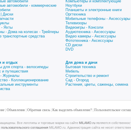
вые автомобили
Компьютеры и комплектующие
вые автомобили - коммерческие
Ноутбуки
обили
Планшеты и электронные книги
| Диски
Оргтехника
апчасти
Мобильные телефоны - Аксессуары
циклы
Телевизоры
 - Яхты
Видеоигры - Консоли
ны - Дома на колесах - Трейлеры
Аудиотехника - Аксессуары
е транспортные средства
Видео камеры - Аксессуары
Фототехника - Аксессуары
CD диски
DVD
и и отдых
Для дома и дачи
ы для спорта - велосипеды
Бытовая техника
 и путешествия
Мебель
 - Журналы
Строительство и ремонт
ство - Коллекционирование
Сад - Огород
альные инструменты
Растения, цветы, саженцы, семена
мства
ние
|
Объявления
|
Обратная связь
|
Как выделить объявление?
|
Пользовательское согла
ащищены. Все логотипы и торговые марки на сайте
MILAMO.ru
являются собственнос
й
пользовательского соглашения
MILAMO.ru. Администрация сайта не несет ответстве