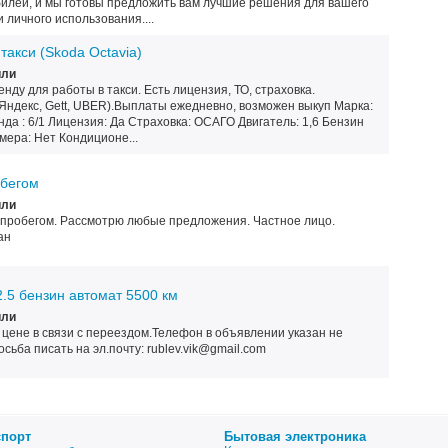
билей, и мы готовы предложить вам лучшие решения для вашего
 личного использования....
такси (Skoda Octavia)
или
нду для работы в такси. Есть лицензия, ТО, страховка.
Яндекс, Gett, UBER).Выплаты ежедневно, возможен выкуп Марка:
нда : 6/1 Лицензия: Да Страховка: ОСАГО Двигатель: 1,6 Бензин
ера: Нет Кондиционе...
обегом
или
 пробегом. Рассмотрю любые предложения. Частное лицо.
ан
2.5 бензин автомат 5500 км
или
цене в связи с переездом.Телефон в объявлении указан не
сьба писать на эл.почту: rublev.vik@gmail.com
спорт
Бытовая электроника