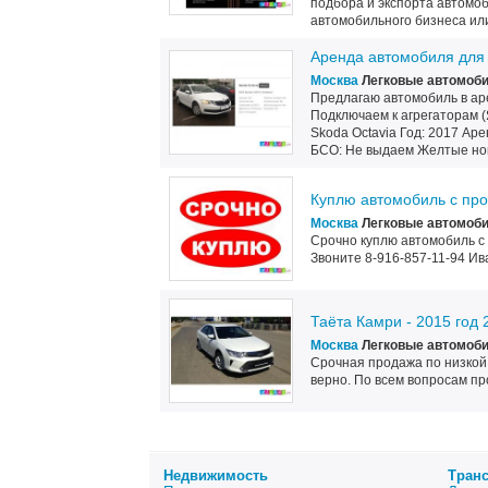
подбора и экспорта автомо
автомобильного бизнеса или
Аренда автомобиля для 
Москва
Легковые автомоб
Предлагаю автомобиль в аре
Подключаем к агрегаторам (
Skoda Octavia Год: 2017 Аре
БСО: Не выдаем Желтые ном
Куплю автомобиль с пр
Москва
Легковые автомоб
Срочно куплю автомобиль с
Звоните 8-916-857-11-94 Ив
Таёта Камри - 2015 год 
Москва
Легковые автомоб
Срочная продажа по низкой 
верно. По всем вопросам про
Недвижимость
Тран