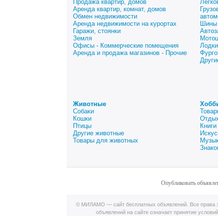
Продажа квартир, домов
Легко
Аренда квартир, комнат, домов
Грузо
Обмен недвижимости
автом
Аренда недвижимости на курортах
Шины 
Гаражи, стоянки
Автоз
Земля
Мото
Офисы - Коммерческие помещения
Лодки
Аренда и продажа магазинов - Прочие
Фурго
Други
Животные
Хобб
Собаки
Товар
Кошки
Отдых
Птицы
Книги
Другие животные
Искус
Товары для животных
Музык
Знако
Опубликовать объявле
© МИЛАМО — сайт бесплатных объявлений. Все права з
объявлений на сайте означает принятие услови