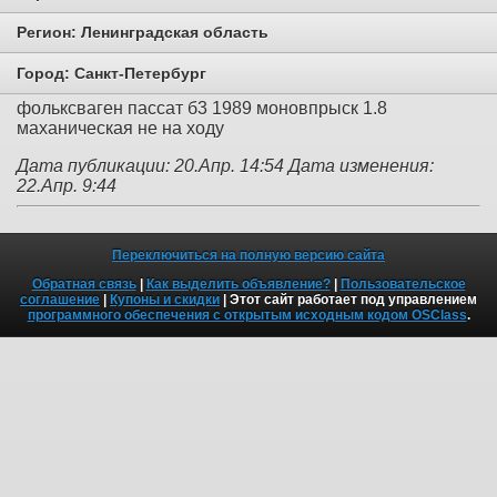
Регион:
Ленинградская область
Город:
Санкт-Петербург
фольксваген пассат б3 1989 моновпрыск 1.8
маханическая не на ходу
Дата публикации: 20.Апр. 14:54
Дата изменения:
22.Апр. 9:44
Переключиться на полную версию сайта
Обратная связь
|
Как выделить объявление?
|
Пользовательское
соглашение
|
Купоны и скидки
| Этот сайт работает под управлением
программного обеспечения с открытым исходным кодом OSClass
.