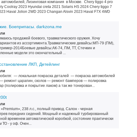
автомобилей, Лизинговая компания в Москве. Chery tiggo 4 pro
ly Coolray 2023 Hyundai creta 2021 Solaris HS 2024 Chery tiggo 7
2023 Haval Jolion 2WD 2023 Changan Alsvin 2023 Haval F7X 4WD
жие. Боеприпасы. darkzona.me
или
имаюсь продажей боевого, травматического оружия. Хочу
вариантов из ассортимента.Травматические девайсы:МП-79 (ПМ),
Стример-2014Боевые девайсы:АК-74, ПМ, ТТ, Стечкин и
енные модели это окончательный ...
осстановление ЛКП, Детейлинг
или
мобиля: — локальная покраска деталей — покраска автомобилей
— ремонт царапин, сколов — ремонт бамперов — полировка
р (полировка и покрытие лаком) а так же тонирован...
00t
или
 «Premium», 238 л.с., полный привод. Салон - черная
грев передних сидений. Мощный и надежный турбированный
нной временем автоматической коробкой, состояние практически
 ТО - у оф. Очен...