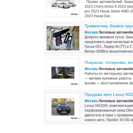
Прокат автомобилей, Заказ 
2023 Chery Arrizo 8 2023 Gee
pro 2023 Haval Jolion 4WD 
2023 Haval Dar...
Травматика, боевое ору
Москва
Легковые автомоб
Доброго времени суток. Зан
предложить вам несколько 
Гроза-051, Лидер-М (ТТ) и 
Вепрь-308Все вышеперечисл
Покраска, полировка, в
Москва
Легковые автомоб
Работы по экстерьеру авто
— мелкие кузовные работы 
кузова — восстановление фа
Продажа авто Lexus NX2
Москва
Легковые автомоб
Lexus NX200t, комплектация
перфорированная кожа.Обо
двигатель в паре с провере
нового авто. Пробег 35700 км