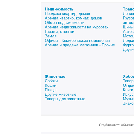
Недвижимость
Тран
Продажа квартир, домов
Легко
Аренда квартир, комнат, домов
Грузо
Обмен недвижимости
автом
Аренда недвижимости на курортах
Шины 
Гаражи, стоянки
Автоз
Земля
Мото
Офисы - Коммерческие помещения
Лодки
Аренда и продажа магазинов - Прочие
Фурго
Други
Животные
Хобб
Собаки
Товар
Кошки
Отдых
Птицы
Книги
Другие животные
Искус
Товары для животных
Музык
Знако
Опубликовать объявле