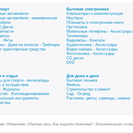
спорт
Бытовая электроника
вые автомобили
Компьютеры и комплектующие
вые автомобили - коммерческие
Ноутбуки
обили
Планшеты и электронные книги
| Диски
Оргтехника
апчасти
Мобильные телефоны - Аксессуары
циклы
Телевизоры
 - Яхты
Видеоигры - Консоли
ны - Дома на колесах - Трейлеры
Аудиотехника - Аксессуары
е транспортные средства
Видео камеры - Аксессуары
Фототехника - Аксессуары
CD диски
DVD
и и отдых
Для дома и дачи
ы для спорта - велосипеды
Бытовая техника
 и путешествия
Мебель
 - Журналы
Строительство и ремонт
ство - Коллекционирование
Сад - Огород
альные инструменты
Растения, цветы, саженцы, семена
мства
ние
|
Объявления
|
Обратная связь
|
Как выделить объявление?
|
Пользовательское согла