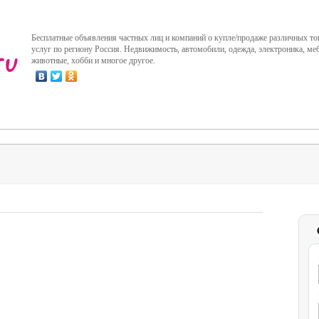
Бесплатные объявления частных лиц и компаний о купле/продаже различных то
услуг по региону Россия. Недвижимость, автомобили, одежда, электроника, меб
животные, хобби и многое другое.