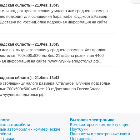
радская область) - 21.Фев. 13:45
ю или квадратную столешницу малого или среднего размера.
чно подходит для оснащения бара, кафе, фуд-корта.Размер
г.Доставка по РоссииБолее подробная информация на сайте:
радская область) - 21.Фев. 13:45
 или овальную столешницу среднего размера. Хит продаж
одстолья: 700х500х820 мм.Вес: 21 кг.Цена розничная 4400
ная информация на сайте: www.чугунныеподстолья.рф...
радская область) - 21.Фев. 13:43
ую столешницу малого размера. Стильное чугунное подстолье
ья: 700х500х500 мм.Вес: 13 кг.Доставка по РоссииБолее
.чугунныеподстолья.рф...
спорт
Бытовая электроника
вые автомобили
Компьютеры и комплектующие
вые автомобили - коммерческие
Ноутбуки
обили
Планшеты и электронные книги
| Диски
Оргтехника