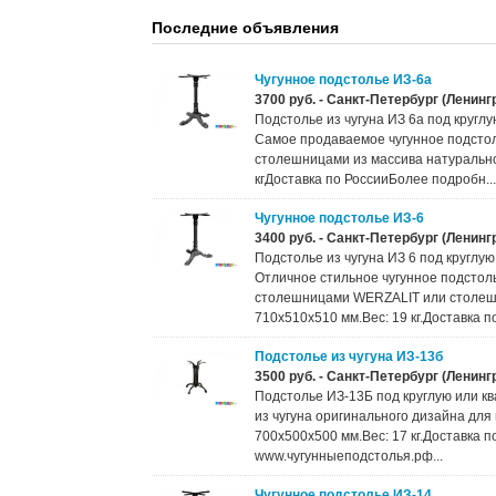
Последние объявления
Чугунное подстолье ИЗ-6а
3700 руб. - Санкт-Петербург (Ленинг
Подстолье из чугуна ИЗ 6а под кругл
Самое продаваемое чугунное подстол
столешницами из массива натурально
кгДоставка по РоссииБолее подробн...
Чугунное подстолье ИЗ-6
3400 руб. - Санкт-Петербург (Ленинг
Подстолье из чугуна ИЗ 6 под круглу
Отличное стильное чугунное подстоль
столешницами WERZALIT или столешн
710х510х510 мм.Вес: 19 кг.Доставка по
Подстолье из чугуна ИЗ-13б
3500 руб. - Санкт-Петербург (Ленинг
Подстолье ИЗ-13Б под круглую или к
из чугуна оригинального дизайна дл
700х500х500 мм.Вес: 17 кг.Доставка
www.чугунныеподстолья.рф...
Чугунное подстолье ИЗ-14