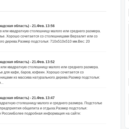
радская область) - 21.Фев. 13:56
ую или квадратную столешницу малого или среднего размера.
ье. Хорошо сочетается со столешницами Верзалит или со
го дерева.Размер подстолья: 710х510х510 мм.Вес: 20
радская область) - 21.Фев. 13:52
ю или квадратную столешницу малого или среднего размера.
е для кафе, баров, кофеин. Хорошо сочетается со
ицами из массива натурального дерева.Размер подстолья:
...
радская область) - 21.Фев. 13:47
вадратную столешницу малого и среднего размера. Подстолье
я предприятия общепита и отдыха.Размер подстолья:
 по РоссииБолее подробная информация на сайте: