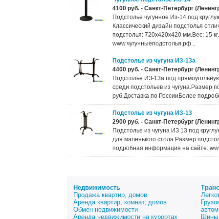
4100 руб. - Санкт-Петербург (Ленинг
Подстолье чугунное Из-14 под круглу
Классический дизайн подстолья отли
подстолья: 720х420х420 мм.Вес: 15 к
www.чугунныеподстолья.рф...
Подстолье из чугуна ИЗ-13а
4400 руб. - Санкт-Петербург (Ленинг
Подстолье ИЗ-13а под прямоугольную
среди подстольев из чугуна.Размер п
руб.Доставка по РоссииБолее подроб
Подстолье из чугуна ИЗ-13
2900 руб. - Санкт-Петербург (Ленинг
Подстолье из чугуна ИЗ 13 под кругл
для маленького стола.Размер подстол
подробная информация на сайте: www
Недвижимость
Тран
Продажа квартир, домов
Легко
Аренда квартир, комнат, домов
Грузо
Обмен недвижимости
автом
Аренда недвижимости на курортах
Шины 