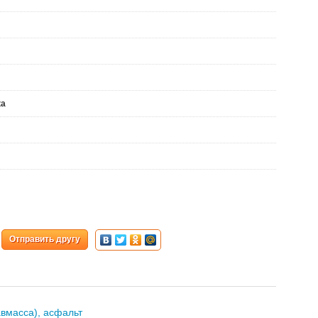
ка
Отправить другу
авмасса), асфальт