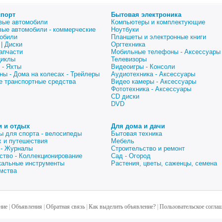
спорт
Бытовая электроника
вые автомобили
Компьютеры и комплектующие
вые автомобили - коммерческие
Ноутбуки
обили
Планшеты и электронные книги
| Диски
Оргтехника
апчасти
Мобильные телефоны - Аксессуары
циклы
Телевизоры
 - Яхты
Видеоигры - Консоли
ны - Дома на колесах - Трейлеры
Аудиотехника - Аксессуары
е транспортные средства
Видео камеры - Аксессуары
Фототехника - Аксессуары
CD диски
DVD
и и отдых
Для дома и дачи
ы для спорта - велосипеды
Бытовая техника
 и путешествия
Мебель
 - Журналы
Строительство и ремонт
ство - Коллекционирование
Сад - Огород
альные инструменты
Растения, цветы, саженцы, семена
мства
ние
|
Объявления
|
Обратная связь
|
Как выделить объявление?
|
Пользовательское согла