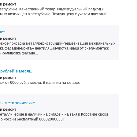
и ремонт
еспублике. Качественный товар. Индивидуальный подход к
мых низких цен в республике. Точную цену с учетом доставки
ст
и ремонт
ехов-покраска металлоконструкций-герметизация межпанельных
ка фасадов-монтаж вентиляции-чистка крыш от снега-монтаж
-облицовка фасада...
 рублей в месяц.
и ремонт
к от 6000 руб. в месяц. В наличии на складе.
ры металлические
и ремонт
еталлические в наличии на складе и на заказ! Короткие сроки
 по России бесплатный 88002006038!