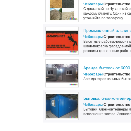
Чебоксары
Строительство 
С доставкой по Чувашской р
каждому клиенту. Одни из са
уточняйте по телефону....
Промышленный альпини
Чебоксары
Строительство 
Высотные работы:-ремонт ц
швов-покраска фасадов-мой
рекламы-кровельные работы
Аренда бытовок от 6000
Чебоксары
Строительство 
Аренда строительных бытово
Бытовки, блок-контейне
Чебоксары
Строительство 
Бытовки, блок-контейнеры м
исполнения заказа! Звонок