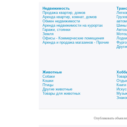
Недвижимость
Тран
Продажа квартир, домов
Легко
Аренда квартир, комнат, домов
Грузо
Обмен недвижимости
автом
Аренда недвижимости на курортах
Шины 
Гаражи, стоянки
Автоз
Земля
Мото
Офисы - Коммерческие помещения
Лодки
Аренда и продажа магазинов - Прочие
Фурго
Други
Животные
Хобб
Собаки
Товар
Кошки
Отдых
Птицы
Книги
Другие животные
Искус
Товары для животных
Музык
Знако
Опубликовать объявле