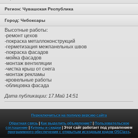
Регион:
Чувашская Республика
Город:
Чебоксары
Высотные работы:
-ремонт цехов
-покраска металлоконструкций
-герметизация межпанельных швов
-покраска фасадов
-мойка фасадов
-монтаж вентиляции
-чистка крыш от снега
-монтаж рекламы
-кровельные работы
-облицовка фасада
Дата публикации: 17.Май 14:51
Переключиться на полную версию сайта
Обратная связь
|
Как выделить объявление?
|
Пользовательское
соглашение
|
Купоны и скидки
| Этот сайт работает под управлением
программного обеспечения с открытым исходным кодом OSClass
.