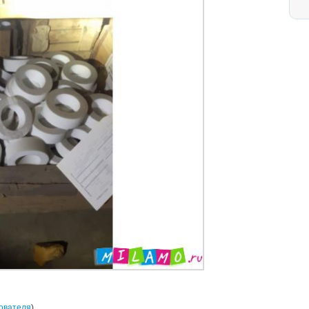
ователя
)