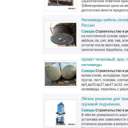
2)Бесплатное ответное хра
3)Фиксированная цена на в
достаточно внести предопла
Неликвиды кабель силов
России
Самара
Строительство и р
на постоянной основе закупа
квббшв, пв, сип, вбв, пвв, апв
остатки после монтажа, нев
запечатанные барабаны, нач
прокат титановый, круг,
неликвиды
Самара
Строительство и р
купим олово, вольфрам, при
прутки, лист, поковки, слит
вр5,вр20,вр27,мр47,жс32. н
неликвиды. перечень с указ
Лёгкое решение для тра
грузовой подъёмник.
Самара
Строительство и р
В чём же уникальность шах
установка вне зависимост
отличное решение в вопросе