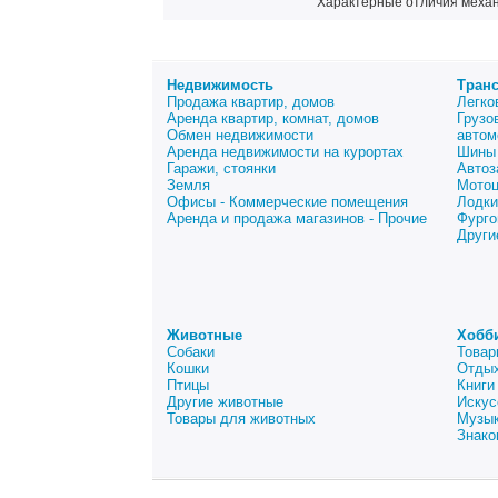
Характерные отличия механи
Недвижимость
Тран
Продажа квартир, домов
Легко
Аренда квартир, комнат, домов
Грузо
Обмен недвижимости
автом
Аренда недвижимости на курортах
Шины 
Гаражи, стоянки
Автоз
Земля
Мото
Офисы - Коммерческие помещения
Лодки
Аренда и продажа магазинов - Прочие
Фурго
Други
Животные
Хобб
Собаки
Товар
Кошки
Отдых
Птицы
Книги
Другие животные
Искус
Товары для животных
Музык
Знако