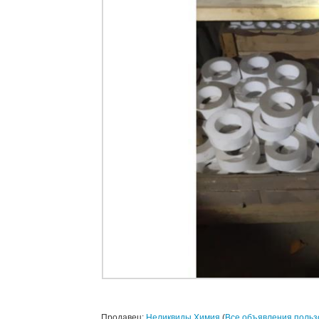
Продавец:
Неликвиды Химия
(
Все объявления польз