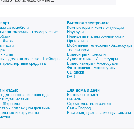
зма от других моделей:• Бол...
спорт
Бытовая электроника
вые автомобили
Компьютеры и комплектующие
вые автомобили - коммерческие
Ноутбуки
обили
Планшеты и электронные книги
| Диски
Оргтехника
апчасти
Мобильные телефоны - Аксессуары
циклы
Телевизоры
 - Яхты
Видеоигры - Консоли
ны - Дома на колесах - Трейлеры
Аудиотехника - Аксессуары
е транспортные средства
Видео камеры - Аксессуары
Фототехника - Аксессуары
CD диски
DVD
и и отдых
Для дома и дачи
ы для спорта - велосипеды
Бытовая техника
 и путешествия
Мебель
 - Журналы
Строительство и ремонт
ство - Коллекционирование
Сад - Огород
альные инструменты
Растения, цветы, саженцы, семена
мства