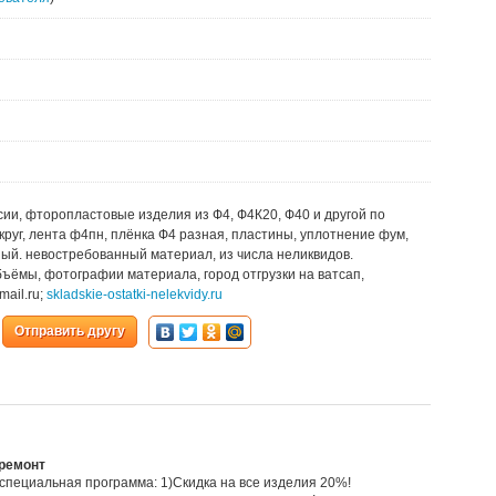
сии, фторопластовые изделия из Ф4, Ф4К20, Ф40 и другой по
 круг, лента ф4пн, плёнка Ф4 разная, пластины, уплотнение фум,
ый. невостребованный материал, из числа неликвидов.
бъёмы, фотографии материала, город отгрузки на ватсап,
ail.ru;
skladskie-ostatki-nelekvidy.ru
Отправить другу
 ремонт
специальная программа: 1)Скидка на все изделия 20%!