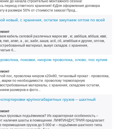
нение до начала строительно монтажного сезона!
есь период ответного хранения! 4)Для оформления договора
ту в размере 50% от стоимости заказа! Прод...
ой новый, с хранения, остатки закупаем оптом по всей
емонт
ем кабель силовой различных марок ввг , кг, авббшв, вббшв, кввг,
в, пвп, апвп, а , ас, аабл, аашв, асб, сб, апвббшв и другие, оптом,
остребованный материал, выкуп складов. с хранения,
атые б...
 проволока, поковки, нихром проволока, олово, пос купим
емонт
пой пос, проволока нихром х20н80, титановый прокат - проволока,
ки, марки по необходимости. проволоку термопарную
евостребованные материалы, с хранения, складские остатки,
анием размеров и фото...
нспортировки крупногабаритных грузов – шахтный
емонт
тных грузовых подъёмников? Их характерная особенность –
и от наличия шахты в помещении. ЛИФТИНДУСТРИЯ предлагает
 перемещения грузов до 5 000 кг – подъёмник шахтного типа.