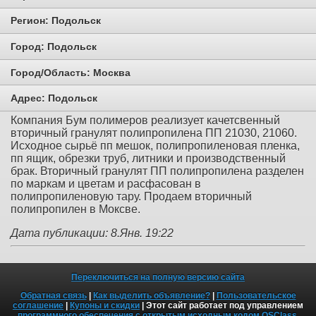
Регион:
Подольск
Город:
Подольск
Город/Область:
Москва
Адрес:
Подольск
Компания Бум полимеров реализует качетсвенный
вторичный гранулят полипропилена ПП 21030, 21060.
Исходное сырьё пп мешок, полипропиленовая пленка,
пп ящик, обрезки труб, литники и производственный
брак. Вторичный гранулят ПП полипропилена разделен
по маркам и цветам и расфасован в
полипропиленовую тару. Продаем вторичный
полипропилен в Моксве.
Дата публикации: 8.Янв. 19:22
Переключиться на полную версию сайта
Обратная связь
|
Как выделить объявление?
|
Пользовательское
соглашение
|
Купоны и скидки
| Этот сайт работает под управлением
программного обеспечения с открытым исходным кодом OSClass
.