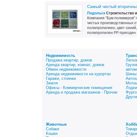
Самый чистый вторичны
Подольск
Строительство и
Компания "Бум полимеров" 
чистых производственных о
полипропилиен, цвет синий
полипропилен PP пригоден в
Недвижимость
Тран
Продажа квартир, домов
Легко
Аренда квартир, комнат, домов
Грузо
Обмен недвижимости
автом
Аренда недвижимости на курортах
Шины 
Гаражи, стоянки
Автоз
Земля
Мото
Офисы - Коммерческие помещения
Лодки
Аренда и продажа магазинов - Прочие
Фурго
Други
Животные
Хобб
Собаки
Товар
Кошки
Отдых