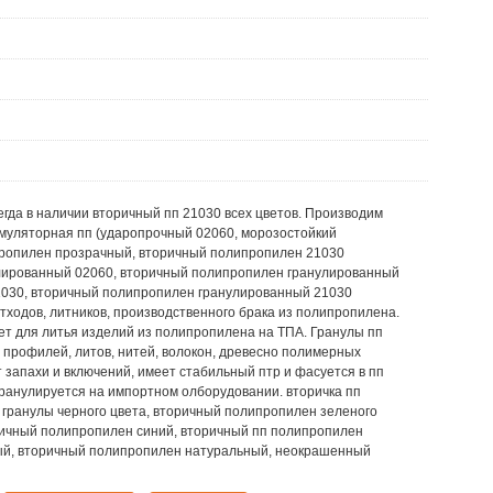
гда в наличии вторичный пп 21030 всех цветов. Производим
кумуляторная пп (ударопрочный 02060, морозостойкий
ропилен прозрачный, вторичный полипропилен 21030
лированный 02060, вторичный полипропилен гранулированный
1030, вторичный полипропилен гранулированный 21030
тходов, литников, производственного брака из полипропилена.
 для литья изделий из полипропилена на ТПА. Гранулы пп
 профилей, литов, нитей, волокон, древесно полимерных
 запахи и включений, имеет стабильный птр и фасуется в пп
гранулируется на импортном олборудовании. вторичка пп
п гранулы черного цвета, вторичный полипропилен зеленого
ричный полипропилен синий, вторичный пп полипропилен
лый, вторичный полипропилен натуральный, неокрашенный