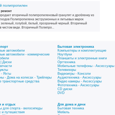
й полипропилен
 ремонт
продает вторичный полипропиленовый гранулят и дробленку из
тходов Полипропилена экструзионных и литьевых марок
, зеленый, голубой, белый, прозрачный черный. Вторичный
 чистом виде. Вторичный Полипро...
спорт
Бытовая электроника
вые автомобили
Компьютеры и комплектующие
вые автомобили - коммерческие
Ноутбуки
обили
Планшеты и электронные книги
| Диски
Оргтехника
апчасти
Мобильные телефоны - Аксессуары
циклы
Телевизоры
 - Яхты
Видеоигры - Консоли
ны - Дома на колесах - Трейлеры
Аудиотехника - Аксессуары
е транспортные средства
Видео камеры - Аксессуары
Фототехника - Аксессуары
CD диски
DVD
и и отдых
Для дома и дачи
ы для спорта - велосипеды
Бытовая техника
 и путешествия
Мебель