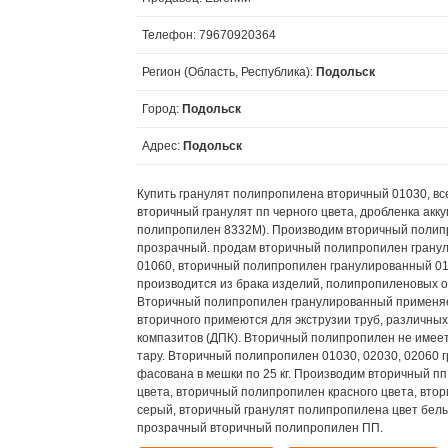
Телефон: 79670920364
Регион (Область, Республика):
Подольск
Город:
Подольск
Адрес:
Подольск
Купить гранулят полипропилена вторичный 01030, все
вторичный гранулят пп черного цвета, дробленка ак
полипропилен 8332M). Производим вторичный полип
прозрачный. продам вторичный полипропилен грану
01060, вторичный полипропилен гранулированный 0
производится из брака изделий, полипропиленовых о
Вторичный полипропилен гранулированный применяет
вторичного примеются для экструзии труб, различных
компазитов (ДПК). Вторичный полипропилен не имеет
тару. Вторичный полипропилен 01030, 02030, 02060 
фасована в мешки по 25 кг. Производим вторичный п
цвета, вторичный полипропилен красного цвета, вто
серый, вторичный гранулят полипропилена цвет бе
прозрачный вторичный полипропилен ПП.