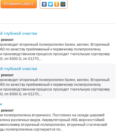
Отправить другу
 глубокой очистки
 ремонт
производит вторичный полипропилен бален, каплен. Вторичный
060 по качеству приближеный к первичному полипропилену.
и производственном процессе проходит тчательную сортировку
, пп 8300 G, пп 01270,...
 глубокой очистки
 ремонт
производит вторичный полипропилен бален, каплен. Вторичный
060 по качеству приближеный к первичному полипропилену.
и производственном процессе проходит тчательную сортировку
, пп 8300 G, пп 01270,...
н
 ремонт
и полипропилена вторичного. Постоянно на складе широкий
илена различных видов. Аккумуляторный АКБ морозостойкий
омополимер вторичный полипропилен, вторичный статический
ды полипропилена сортируются по...