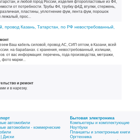
атарстан, и любой город России, изделия фторопластовые из Ф4,
имости от потребности. Трубы Ф4, трубку ф4Д, втулки, стержень,
4 различная, пластины, уплотнение фум, лента фум, порошок
лежалый, прос...
й, провод Казань, Татарстан, по РФ невостребованный,
емонт
зем Ваш кабель силовой, провод АС, СИП оптом, в Казани, всей
оссии. на барабанах. с хранения, невостребованный, излишки,
тов. от вас информация: перечень, года производства, метражи,
, фото марки...
ельство и ремонт
ми и в нарезку.
спорт
Бытовая электроника
вые автомобили
Компьютеры и комплектующие
вые автомобили - коммерческие
Ноутбуки
обили
Планшеты и электронные книги
| Диски
Оргтехника