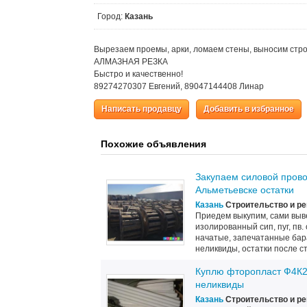
Город:
Казань
Вырезаем проемы, арки, ломаем стены, выносим стр
АЛМАЗНАЯ РЕЗКА
Быстро и качественно!
89274270307 Евгений, 89047144408 Линар
Написать продавцу
Добавить в избранное
Похожие объявления
Закупаем силовой прово
Альметьевске остатки
Казань
Строительство и р
Приедем выкупим, сами выв
изолированный сип, пуг, пв.
начатые, запечатанные бар
неликвиды, остатки после ст
Куплю фторопласт Ф4К2
неликвиды
Казань
Строительство и р