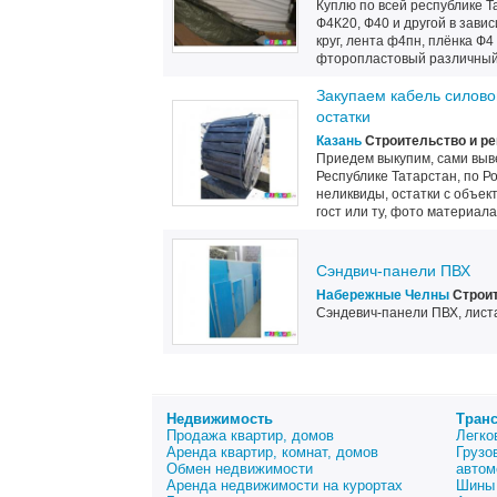
Куплю по всей республике Т
Ф4К20, Ф40 и другой в завис
круг, лента ф4пн, плёнка Ф
фторопластовый различный 
Закупаем кабель силово
остатки
Казань
Строительство и р
Приедем выкупим, сами выве
Республике Татарстан, по Р
неликвиды, остатки с объек
гост или ту, фото материала
Сэндвич-панели ПВХ
Набережные Челны
Строит
Сэндевич-панели ПВХ, листа
Недвижимость
Тран
Продажа квартир, домов
Легко
Аренда квартир, комнат, домов
Грузо
Обмен недвижимости
автом
Аренда недвижимости на курортах
Шины 