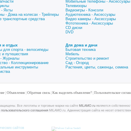
апчасти
Мобильные телефоны - Аксессуары
циклы
Телевизоры
 - Яхты
Видеоигры - Консоли
ны - Дома на колесах - Трейлеры
Аудиотехника - Аксессуары
е транспортные средства
Видео камеры - Аксессуары
Фототехника - Аксессуары
CD диски
DVD
и и отдых
Для дома и дачи
ы для спорта - велосипеды
Бытовая техника
 и путешествия
Мебель
 - Журналы
Строительство и ремонт
ство - Коллекционирование
Сад - Огород
альные инструменты
Растения, цветы, саженцы, семена
мства
ние
|
Объявления
|
Обратная связь
|
Как выделить объявление?
|
Пользовательское согла
ащищены. Все логотипы и торговые марки на сайте
MILAMO.ru
являются собственнос
й
пользовательского соглашения
MILAMO.ru. Администрация сайта не несет ответстве