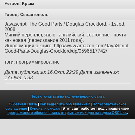
Регион:
Крым
Город:
Севастополь
Javascript: The Good Parts / Douglas Crockford. - 1st ed.
2008.
Мягкий переплет, язык - английский, состояние - почти
как новая (переиздание 2011 года).
Информация о книге: http://www.amazon.com/JavaScript-
Good-Parts-Douglas-Crockford/dp/0596517742/
.
тэги: программирование
Дата публикации: 16.Окт. 22:29
Дата изменения:
17.Окт. 0:33
Переключиться на полную версию сайта
Обратная связь
|
Как выделить объявление?
|
Пользовательское
соглашение
|
Купоны и скидки
| Этот сайт работает под управлением
программного обеспечения с открытым исходным кодом OSClass
.