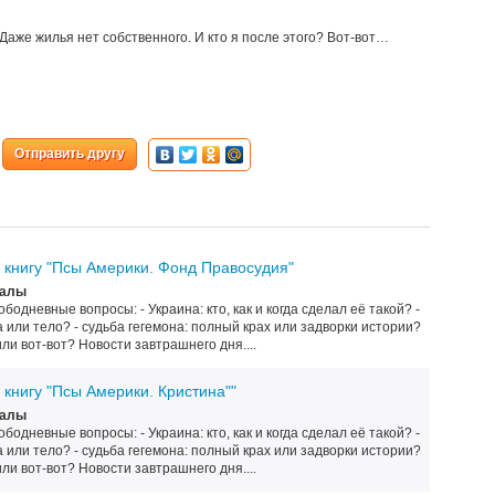
 Даже жилья нет собственного. И кто я после этого? Вот-вот…
Отправить другу
книгу "Псы Америки. Фонд Правосудия"
налы
одневные вопросы: - Украина: кто, как и когда сделал её такой? -
 или тело? - судьба гегемона: полный крах или задворки истории?
или вот-вот? Новости завтрашнего дня....
книгу "Псы Америки. Кристина""
налы
одневные вопросы: - Украина: кто, как и когда сделал её такой? -
 или тело? - судьба гегемона: полный крах или задворки истории?
или вот-вот? Новости завтрашнего дня....