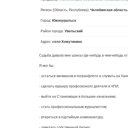
Регион (Область, Республика):
Челябинская область
Город:
Южноуральск
Район города:
Увельский
Адрес:
село Хомутинино
Судьба давала мне шансы где-нибудь в чем-нибудь от
Я мог бы:
- остаться мичманом в погранфлоте и служить на Ханк
- сделать карьеру профсоюзного деятеля в ЧПИ;
- выйти на Станкомаше в большие начальники;
- стать профессиональным журналистом;
- втереться в партийную номенклатуру;
- замутить собственный бизнес…