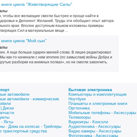
 книги цикла "Животворящие Силы"
налы
о, чтобы все желающие смогли быстрее и проще найти в
Здоровья и Депонент Желаний. Труды эти обобщает опыт автора
льного края. Вполне доступным языком изложены примеры
ворящих Сил в материальные вещи ...
книги цикла "Мой сын"
налы
ен. А еще больше одарен магией слова. В лицее редактировал
 Мы как-то начинали с ним эпопею (по замыслам) войны Добра и
рутые разборки на книжных полках», но не смогли закончить.
спорт
Бытовая электроника
вые автомобили
Компьютеры и комплектующие
вые автомобили - коммерческие
Ноутбуки
обили
Планшеты и электронные книги
| Диски
Оргтехника
апчасти
Мобильные телефоны - Аксессуары
циклы
Телевизоры
 - Яхты
Видеоигры - Консоли
ны - Дома на колесах - Трейлеры
Аудиотехника - Аксессуары
е транспортные средства
Видео камеры - Аксессуары
Фототехника - Аксессуары