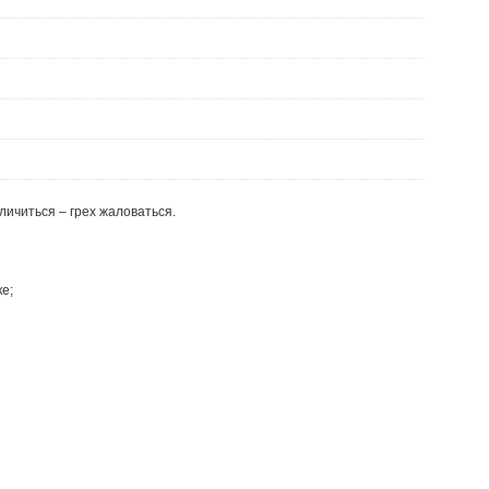
личиться – грех жаловаться.
е;