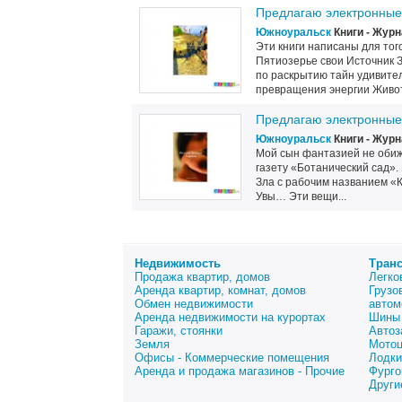
Предлагаю электронные
Южноуральск
Книги - Жур
Эти книги написаны для тог
Пятиозерье свои Источник 
по раскрытию тайн удивите
превращения энергии Живот
Предлагаю электронные 
Южноуральск
Книги - Жур
Мой сын фантазией не обиж
газету «Ботанический сад».
Зла с рабочим названием «К
Увы… Эти вещи...
Недвижимость
Тран
Продажа квартир, домов
Легко
Аренда квартир, комнат, домов
Грузо
Обмен недвижимости
автом
Аренда недвижимости на курортах
Шины 
Гаражи, стоянки
Автоз
Земля
Мото
Офисы - Коммерческие помещения
Лодки
Аренда и продажа магазинов - Прочие
Фурго
Други