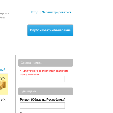
Вход
|
Зарегистрироваться
варов и
ель,
Опубликовать объявление
Строка поиска
рвой
для точного соответствия заключите
фразу в кавычки
руб.
Где ищем?
руб.
Регион (Область, Республика)