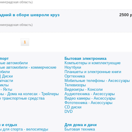
нинградская область)
адний в сборе шевроле круз
2500 
нинградская область)
1
порт
Бытовая электроника
вые автомобили
Компьютеры и комплектующие
вые автомобили - коммерческие
Ноутбуки
обили
Планшеты и электронные книги
| Диски
Оргтехника
апчасти
Мобильные телефоны - Аксессуары
иклы
Телевизоры
 - Яхты
Видеоигры - Консоли
ны - Дома на колесах - Трейлеры
Аудиотехника - Аксессуары
е транспортные средства
Видео камеры - Аксессуары
Фототехника - Аксессуары
CD диски
DVD
 и отдых
Для дома и дачи
ы для спорта - велосипеды
Бытовая техника