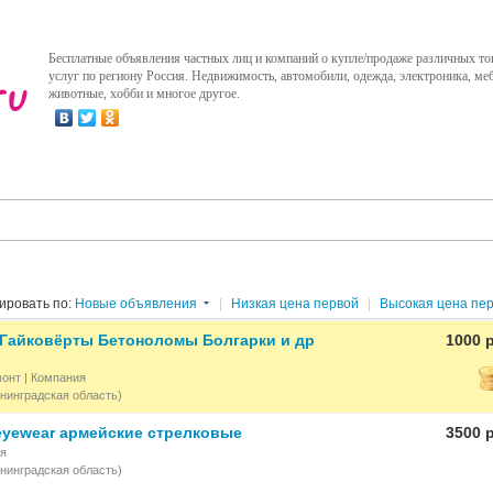
Бесплатные объявления частных лиц и компаний о купле/продаже различных то
услуг по региону Россия. Недвижимость, автомобили, одежда, электроника, меб
животные, хобби и многое другое.
ировать по:
Новые объявления
|
Низкая цена первой
|
Высокая цена пе
Гайковёрты Бетоноломы Болгарки и др
1000 
монт
| Компания
нинградская область)
yewear армейские стрелковые
3500 
ия
нинградская область)