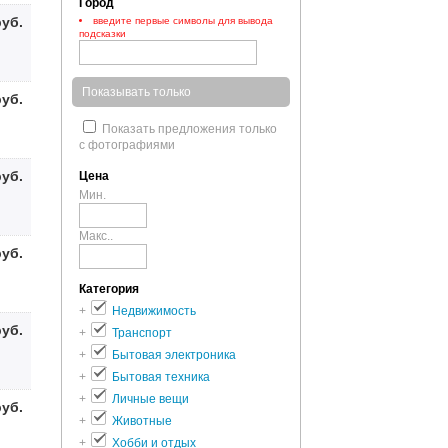
Город
руб.
введите первые символы для вывода
подсказки
Показывать только
руб.
Показать предложения только
с фотографиями
руб.
Цена
Мин.
Макс..
руб.
Категория
+
Недвижимость
руб.
+
Транспорт
+
Бытовая электроника
+
Бытовая техника
+
Личные вещи
руб.
+
Животные
+
Хобби и отдых