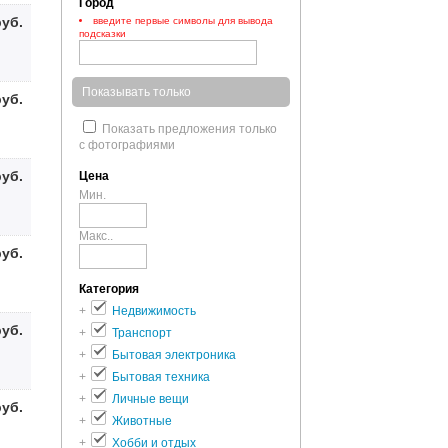
Город
руб.
введите первые символы для вывода
подсказки
Показывать только
руб.
Показать предложения только
с фотографиями
руб.
Цена
Мин.
Макс..
руб.
Категория
+
Недвижимость
руб.
+
Транспорт
+
Бытовая электроника
+
Бытовая техника
+
Личные вещи
руб.
+
Животные
+
Хобби и отдых