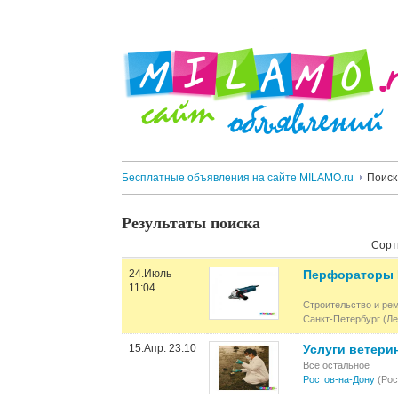
Бесплатные объявления на сайте MILAMO.ru
Поиск
Результаты поиска
Сорт
24.Июль
Перфораторы 
11:04
Строительство и ре
Санкт-Петербург (Ле
15.Апр. 23:10
Услуги ветери
Все остальное
Ростов-на-Дону
(Рос