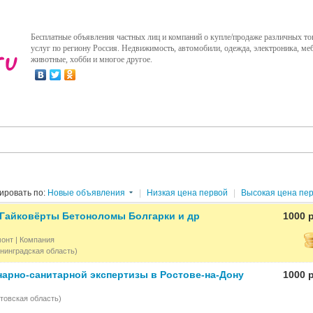
Бесплатные объявления частных лиц и компаний о купле/продаже различных то
услуг по региону Россия. Недвижимость, автомобили, одежда, электроника, меб
животные, хобби и многое другое.
ировать по:
Новые объявления
|
Низкая цена первой
|
Высокая цена пе
Гайковёрты Бетоноломы Болгарки и др
1000 
монт
| Компания
нинградская область)
нарно-санитарной экспертизы в Ростове-на-Дону
1000 
товская область)