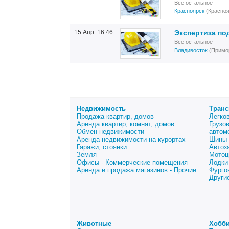
Все остальное
Красноярск
(Красноя
15.Апр. 16:46
Экспертиза по
Все остальное
Владивосток
(Примор
Недвижимость
Транс
Продажа квартир, домов
Легко
Аренда квартир, комнат, домов
Грузо
Обмен недвижимости
автом
Аренда недвижимости на курортах
Шины 
Гаражи, стоянки
Автоз
Земля
Мотоц
Офисы - Коммерческие помещения
Лодки
Аренда и продажа магазинов - Прочие
Фурго
Други
Животные
Хобби