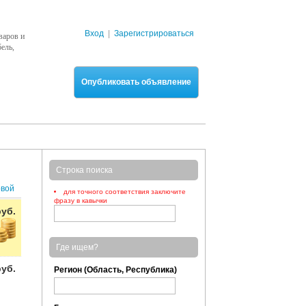
Вход
|
Зарегистрироваться
варов и
ель,
Опубликовать объявление
Строка поиска
рвой
для точного соответствия заключите
фразу в кавычки
руб.
Где ищем?
руб.
Регион (Область, Республика)