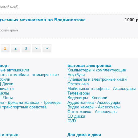
рский край)
дъемных механизмов во Владивостоке
1000 
ский край)
1
2
3
>
»
порт
Бытовая электроника
вые автомобили
Компьютеры и комплектующие
вые автомобили - коммерческие
Ноутбуки
обили
Планшеты и электронные книги
| Диски
Оргтехника
апчасти
Мобильные телефоны - Аксессуары
иклы
Телевизоры
 - Яхты
Видеоигры - Консоли
ны - Дома на колесах - Трейлеры
Аудиотехника - Аксессуары
е транспортные средства
Видео камеры - Аксессуары
Фототехника - Аксессуары
CD диски
DVD
 и отдых
Для дома и дачи