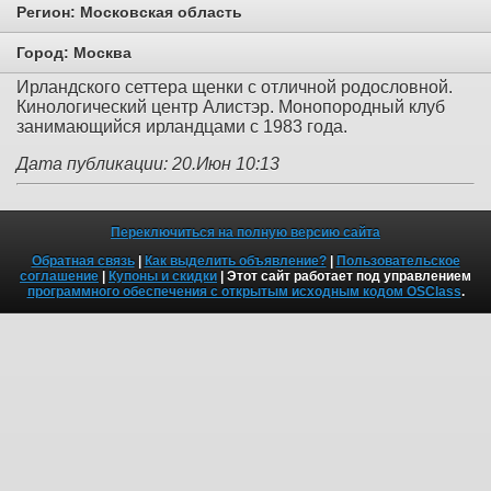
Регион:
Московская область
Город:
Москва
Ирландского сеттера щенки с отличной родословной.
Кинологический центр Алистэр. Монопородный клуб
занимающийся ирландцами с 1983 года.
Дата публикации: 20.Июн 10:13
Переключиться на полную версию сайта
Обратная связь
|
Как выделить объявление?
|
Пользовательское
соглашение
|
Купоны и скидки
| Этот сайт работает под управлением
программного обеспечения с открытым исходным кодом OSClass
.