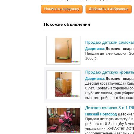
Написать продавцу
Добавить в избранное
Похожие объявления
Продаю детский самокат
Дзержинск
Детские товар
Продаю детский самокат Sco
1000 р.
Продаю детскую кроват
Дзержинск
Детские товар
Детская кровать-чердак Кар
8 лет. Кровать в хорошем с
глубокие ящики, куда убира
высокие, ребенок в безопасно
Детская коляска 3 в 1 
Нижний Новгород
Детские 
Продаю детскую коляску 3 в
ребенка от 0-3 лет ,б/у 6 м
управлении. ХАРАКТЕРИСТИ
-дополнительный теплый ба