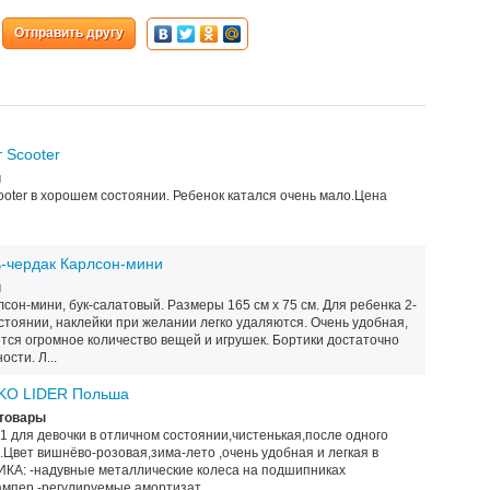
Отправить другу
 Scooter
ы
oter в хорошем состоянии. Ребенок катался очень мало.Цена
ь-чердак Карлсон-мини
ы
лсон-мини, бук-салатовый. Размеры 165 см х 75 см. Для ребенка 2-
остоянии, наклейки при желании легко удаляются. Очень удобная,
ется огромное количество вещей и игрушек. Бортики достаточно
сти. Л...
RIKO LIDER Польша
товары
 1 для девочки в отличном состоянии,чистенькая,после одного
ес.Цвет вишнёво-розовая,зима-лето ,очень удобная и легкая в
КА: -надувные металлические колеса на подшипниках
мпер -регулируемые амортизат...