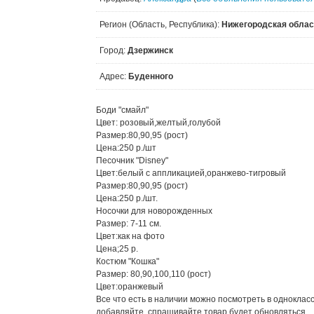
Регион (Область, Республика):
Нижегородская облас
Город:
Дзержинск
Адрес:
Буденного
Боди "смайл"
Цвет: розовый,желтый,голубой
Размер:80,90,95 (рост)
Цена:250 р./шт
Песочник "Disney"
Цвет:белый с аппликацией,оранжево-тигровый
Размер:80,90,95 (рост)
Цена:250 р./шт.
Носочки для новорожденных
Размер: 7-11 см.
Цвет:как на фото
Цена;25 р.
Костюм "Кошка"
Размер: 80,90,100,110 (рост)
Цвет:оранжевый
Все что есть в наличии можно посмотреть в одноклас
добавляйте, спрашивайте,товар будет обновляться.