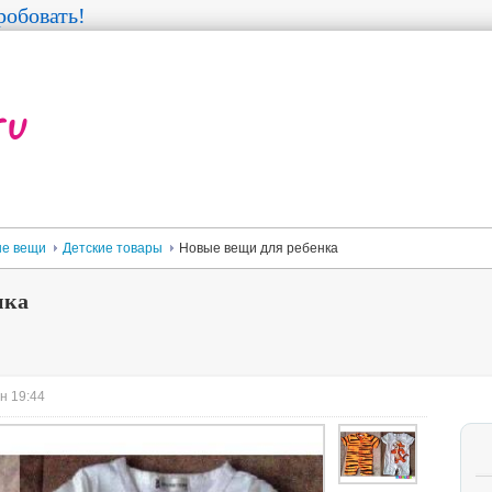
обовать!
е вещи
Детские товары
Новые вещи для ребенка
нка
н 19:44