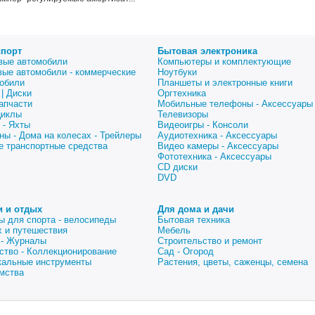
спорт
Бытовая электроника
вые автомобили
Компьютеры и комплектующие
вые автомобили - коммерческие
Ноутбуки
обили
Планшеты и электронные книги
| Диски
Оргтехника
апчасти
Мобильные телефоны - Аксессуары
циклы
Телевизоры
 - Яхты
Видеоигры - Консоли
ны - Дома на колесах - Трейлеры
Аудиотехника - Аксессуары
е транспортные средства
Видео камеры - Аксессуары
Фототехника - Аксессуары
CD диски
DVD
и и отдых
Для дома и дачи
ы для спорта - велосипеды
Бытовая техника
 и путешествия
Мебель
 - Журналы
Строительство и ремонт
ство - Коллекционирование
Сад - Огород
альные инструменты
Растения, цветы, саженцы, семена
мства