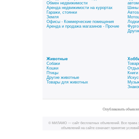
Обмен недвижимости
автом
Аренда недвижимости на курортах
Шины 
Гаражи, стоянки
Автоз
Земля
Мото
Офисы - Коммерческие помещения
Лодки
Аренда и продажа магазинов - Прочие
Фурго
Други
Животные
Хобб
Собаки
Товар
Кошки
Отдых
Птицы
Книги
Другие животные
Искус
Товары для животных
Музык
Знако
Опубликовать объявле
© МИЛАМО — сайт бесплатных объявлений. Все права з
объявлений на сайте означает принятие услови