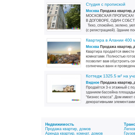
Студия с пропиской
Москва
Продажа квартир, 
МОСКОВСКАЯ ПРОПИСКА! 
В ДОГОВОРЕ, ОДИН СОБС
Тихо, спокойно, зелено, ую
(с регистрацией). Здание по
Квартира в Алании 400 
Москва
Продажа квартир, 
Квартира продаётся вместе
комнатами. Полностью готов
позволит вам обустроить с
солнечных ванн и проведени
Коттедж 1325.5 м² на у
Видное
Продажа квартир, 
Продаётся 3-х этажный с по
зданием бассейна площадью 
"бизнес класса". Дом имеет
декоративными элементами 
Недвижимость
Тран
Продажа квартир, домов
Легко
Аренда квартир, комнат, домов
Грузо