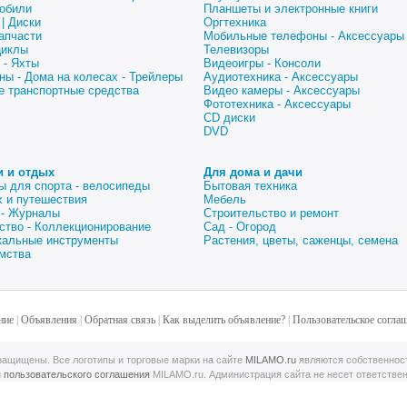
обили
Планшеты и электронные книги
| Диски
Оргтехника
апчасти
Мобильные телефоны - Аксессуары
циклы
Телевизоры
 - Яхты
Видеоигры - Консоли
ны - Дома на колесах - Трейлеры
Аудиотехника - Аксессуары
е транспортные средства
Видео камеры - Аксессуары
Фототехника - Аксессуары
CD диски
DVD
и и отдых
Для дома и дачи
ы для спорта - велосипеды
Бытовая техника
 и путешествия
Мебель
 - Журналы
Строительство и ремонт
ство - Коллекционирование
Сад - Огород
альные инструменты
Растения, цветы, саженцы, семена
мства
ние
|
Объявления
|
Обратная связь
|
Как выделить объявление?
|
Пользовательское согла
ащищены. Все логотипы и торговые марки на сайте
MILAMO.ru
являются собственнос
й
пользовательского соглашения
MILAMO.ru. Администрация сайта не несет ответстве