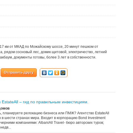
17 км от МКАД по Можайскому шоссе, 20 минут пешком от
ина, рядом сосновый лес, домик щитовой, электричество, летний
акбаум, документы готовы, более 3 лет в собственности.
Отправить другу
 EstateAll – гид по правильным инвестициям.
домов
, планируете релокацию бизнеса или ПМЖ? Агентство EstateAll
в шести странах мира. Входит в корпорацию Bond Investment
ерними компаниями: AlbaniAll Travel- бюро авторских туров;
недв...