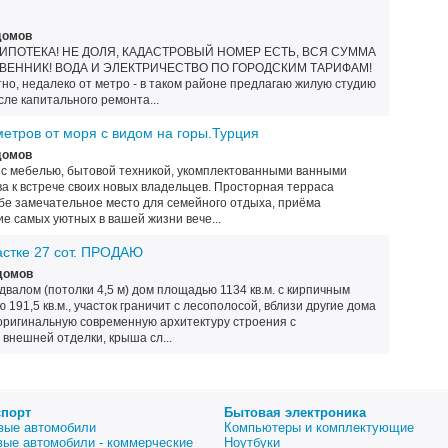
домов
ИПОТЕКА! НЕ ДОЛЯ, КАДАСТРОВЫЙ НОМЕР ЕСТЬ, ВСЯ СУММА
ТВЕННИК! ВОДА И ЭЛЕКТРИЧЕСТВО ПО ГОРОДСКИМ ТАРИФАМ!
тно, недалеко от метро - в таком районе предлагаю жилую студию
сле капитального ремонта...
метров от моря с видом на горы.Турция
домов
 с мебелью, бытовой техникой, укомплектованными ванными
а к встрече своих новых владельцев. Просторная терраса
ебе замечательное место для семейного отдыха, приёма
е самых уютных в вашей жизни вече...
частке 27 сот. ПРОДАЮ
домов
двалом (потолки 4,5 м) дом площадью 1134 кв.м. с кирпичным
191,5 кв.м., участок граничит с лесополосой, вблизи другие дома
 оригинальную современную архитектуру строения с
внешней отделки, крыша сл...
спорт
Бытовая электроника
вые автомобили
Компьютеры и комплектующие
вые автомобили - коммерческие
Ноутбуки